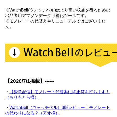
※WatchBell(ウォッチベル)はより高い収益を得るための
出品者用アマゾンデータ可視化ツールです。
※モノレートの代替えやリニューアルではございませ
ん。
【2020/7/1掲載】------
・
【緊急配信】モノレート代替案に終止符を打ちます！
（もりもとら様）
・
WatchBell（ウォッチベル）β版レビュー！モノレート
の代わりになる？（アオ様）