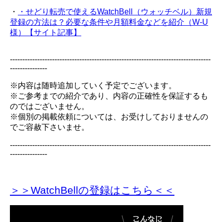
・
・せどり転売で使えるWatchBell（ウォッチベル）新規
登録の方法は？必要な条件や月額料金などを紹介（W-U
様）【サイト記事】
---------------------------------------------------------------------------------
---------------
※内容は随時追加していく予定でございます。
※ご参考までの紹介であり、内容の正確性を保証するも
のではございません。
※個別の掲載依頼については、お受けしておりませんの
でご容赦下さいませ。
---------------------------------------------------------------------------------
---------------
＞＞WatchBellの登録
はこちら＜＜