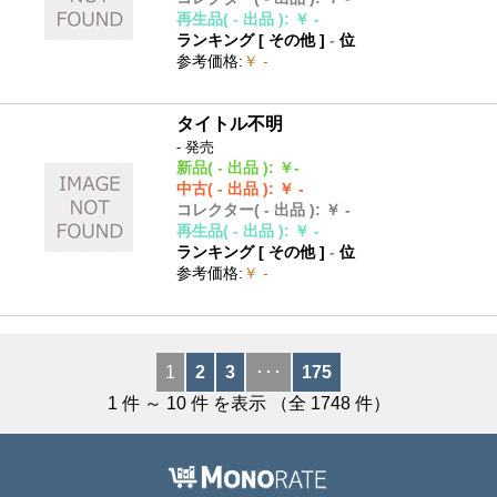
再生品
( - 出品 )
:
￥ -
ランキング [
その他
]
-
位
参考価格
:
￥ -
タイトル不明
- 発売
新品
( - 出品 )
:
￥-
中古
( - 出品 )
:
￥ -
コレクター
( - 出品 )
:
￥ -
再生品
( - 出品 )
:
￥ -
ランキング [
その他
]
-
位
参考価格
:
￥ -
1
2
3
･･･
175
1
件 ～
10
件 を表示 （全
1748
件）