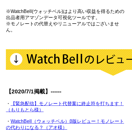
※WatchBell(ウォッチベル)はより高い収益を得るための
出品者用アマゾンデータ可視化ツールです。
※モノレートの代替えやリニューアルではございませ
ん。
【2020/7/1掲載】------
・
【緊急配信】モノレート代替案に終止符を打ちます！
（もりもとら様）
・
WatchBell（ウォッチベル）β版レビュー！モノレート
の代わりになる？（アオ様）