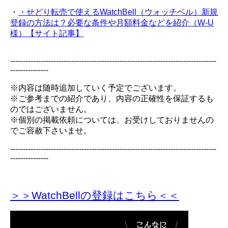
・
・せどり転売で使えるWatchBell（ウォッチベル）新規
登録の方法は？必要な条件や月額料金などを紹介（W-U
様）【サイト記事】
---------------------------------------------------------------------------------
---------------
※内容は随時追加していく予定でございます。
※ご参考までの紹介であり、内容の正確性を保証するも
のではございません。
※個別の掲載依頼については、お受けしておりませんの
でご容赦下さいませ。
---------------------------------------------------------------------------------
---------------
＞＞WatchBellの登録
はこちら＜＜