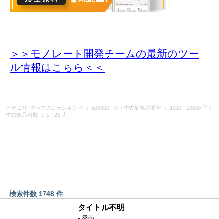
＞＞モノレート開発チームの最新のツー
ル情報
はこちら＜＜
カテゴリ: すべての
/
ランキング
： 500000 - 位
/
中古価格の変化
： 1000 - 10000 円
/
中古出品者数
： 1 - 25 人
検索件数 1748 件
タイトル不明
- 発売