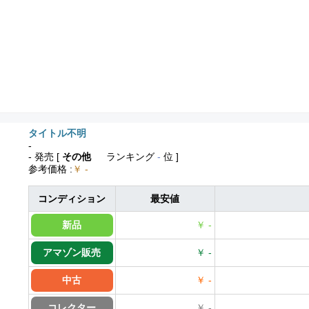
タイトル不明
-
- 発売
[
その他
ランキング
-
位 ]
参考価格
:
￥ -
コンディション
最安値
新品
￥ -
アマゾン販売
￥ -
中古
￥ -
コレクター
￥ -