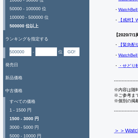
10000 - 50000 位
50000 - 100000 位
・
Watch
100000 - 500000 位
・
【感想】W
500000 位以上
【2020/7/1
ランキングを指定する
・
【緊急配
-
位
・
Watch
発売日
・
・せどり転
新品価格
---------------
※内容は随
中古価格
※ご参考ま
※個別の掲
すべての価格
1 - 1500 円
---------------
1500 - 3000 円
3000 - 5000 円
＞＞Watc
5000 - 10000 円