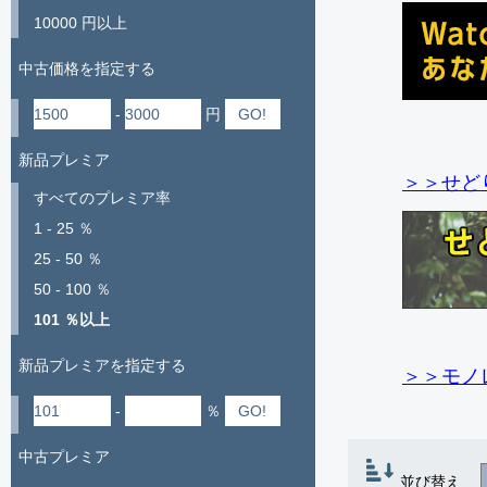
10000 円以上
中古価格を指定する
-
円
新品プレミア
＞＞せど
すべてのプレミア率
1 - 25 ％
25 - 50 ％
50 - 100 ％
101 ％以上
新品プレミアを指定する
＞＞モノ
-
％
中古プレミア
並び替え