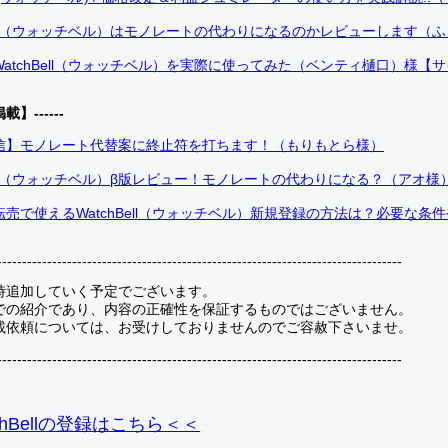
Bell（ウォッチベル）はモノレートの代わりになるのかレビューします（
atchBell（ウォッチベル）を実際に使ってみた（ベンティ樋口）様【
掲載】------
信】モノレート代替案に終止符を打ちます！（もりもとら様）
Bell（ウォッチベル）β版レビュー！モノレートの代わりになる？（アオ様
売で使えるWatchBell（ウォッチベル）新規登録の方法は？必要な条
---------------------------------------------------------------------------------
時追加していく予定でございます。
での紹介であり、内容の正確性を保証するものではございません。
載依頼については、お受けしておりませんのでご容赦下さいませ。
---------------------------------------------------------------------------------
hBellの登録
はこちら＜＜