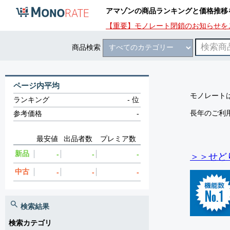
アマゾンの商品ランキングと価格推移
【重要】モノレート閉鎖のお知らせを
商品検索
ページ内平均
モノレートは
ランキング
-
位
長年のご利
参考価格
-
最安値
出品者数
プレミア数
新品
-
-
-
＞＞せど
中古
-
-
-
検索結果
検索カテゴリ