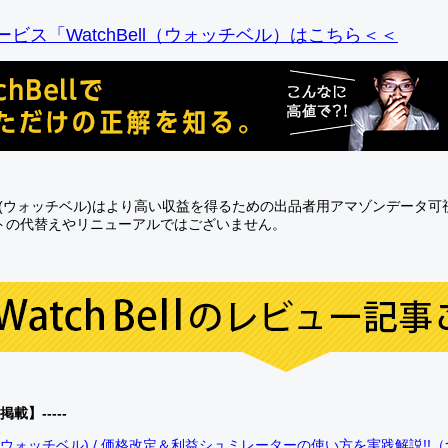
ビス「WatchBell（ウォッチベル）はこちら＜＜
Bell(ウォッチベル)はより高い収益を得るための出品者用アマゾンデータ
トの代替えやリニューアルではございません。
0掲載】-----
bell(ウォッチベル) / 価格改定＆利益シュミレーターの使い方を実践解説