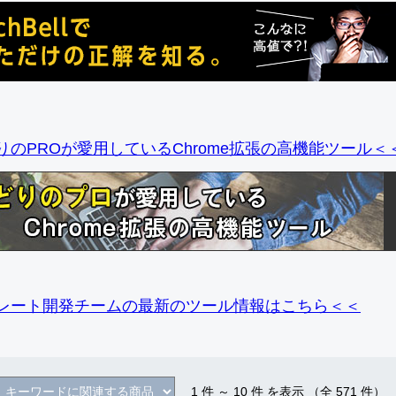
りのPROが愛用しているChrome拡張の高機能ツール＜
レート開発チームの最新のツール情報
はこちら＜＜
1
件 ～
10
件 を表示 （全
571
件）