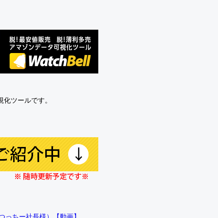
可視化ツールです。
!!（つっちー社長様）【動画】