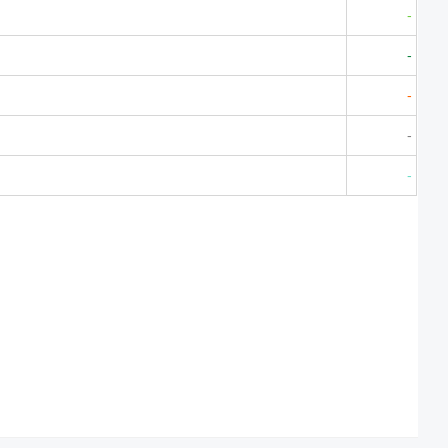
-
-
-
-
-