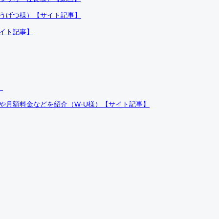
ふうげつ様）【サイト記事】
サイト記事】
）
件や月額料金などを紹介（W-U様）【サイト記事】