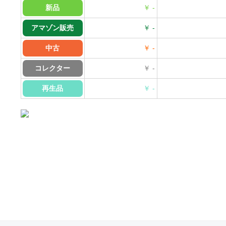
新品
￥ -
アマゾン販売
￥ -
中古
￥ -
コレクター
￥ -
再生品
￥ -