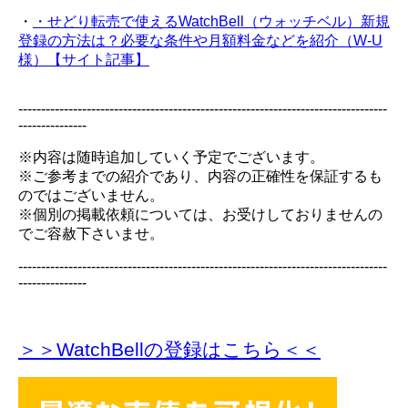
・
・せどり転売で使えるWatchBell（ウォッチベル）新規
登録の方法は？必要な条件や月額料金などを紹介（W-U
様）【サイト記事】
---------------------------------------------------------------------------------
---------------
※内容は随時追加していく予定でございます。
※ご参考までの紹介であり、内容の正確性を保証するも
のではございません。
※個別の掲載依頼については、お受けしておりませんの
でご容赦下さいませ。
---------------------------------------------------------------------------------
---------------
＞＞WatchBellの登録
はこちら＜＜