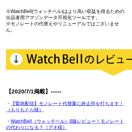
※WatchBell(ウォッチベル)はより高い収益を得るための
出品者用アマゾンデータ可視化ツールです。
※モノレートの代替えやリニューアルではございませ
ん。
【2020/7/1掲載】------
・
【緊急配信】モノレート代替案に終止符を打ちます！
（もりもとら様）
・
WatchBell（ウォッチベル）β版レビュー！モノレート
の代わりになる？（アオ様）