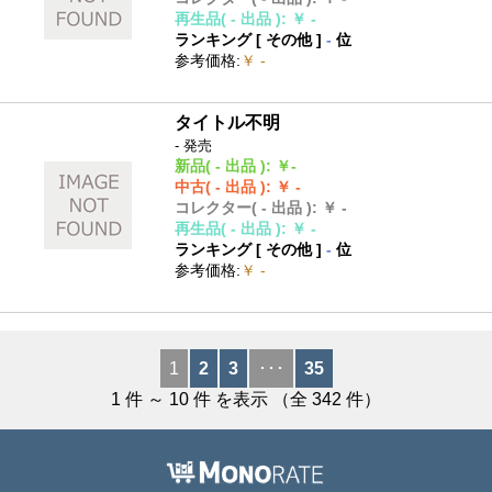
再生品
( - 出品 )
:
￥ -
ランキング [
その他
]
-
位
参考価格
:
￥ -
タイトル不明
- 発売
新品
( - 出品 )
:
￥-
中古
( - 出品 )
:
￥ -
コレクター
( - 出品 )
:
￥ -
再生品
( - 出品 )
:
￥ -
ランキング [
その他
]
-
位
参考価格
:
￥ -
1
2
3
･･･
35
1
件 ～
10
件 を表示 （全
342
件）