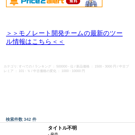
＞＞モノレート開発チームの最新のツー
ル情報
はこちら＜＜
カテゴリ: すべての
/
ランキング
： 500000 - 位
/
新品価格
： 1500 - 3000 円
/
中古プ
レミア
： 101 - ％
/
中古価格の変化
： 1000 - 10000 円
検索件数 342 件
タイトル不明
- 発売