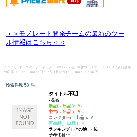
＞＞モノレート開発チームの最新のツー
ル情報
はこちら＜＜
カテゴリ: すべての
/
ランキング
： 500000 - 位
/
中古プレミア
： 101 - ％
/
新品価格
の変化
： 1000 - 10000 円
/
中古価格の変化
： 1000 - 10000 円
検索件数 53 件
タイトル不明
- 発売
新品
( - 出品 )
:
￥-
中古
( - 出品 )
:
￥ -
コレクター
( - 出品 )
:
￥ -
再生品
( - 出品 )
:
￥ -
ランキング [
その他
]
-
位
参考価格
:
￥ -