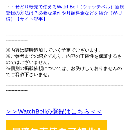
・
・せどり転売で使えるWatchBell（ウォッチベル）新規
登録の方法は？必要な条件や月額料金などを紹介（W-U
様）【サイト記事】
---------------------------------------------------------------------------------
---------------
※内容は随時追加していく予定でございます。
※ご参考までの紹介であり、内容の正確性を保証するも
のではございません。
※個別の掲載依頼については、お受けしておりませんの
でご容赦下さいませ。
---------------------------------------------------------------------------------
---------------
＞＞WatchBellの登録
はこちら＜＜