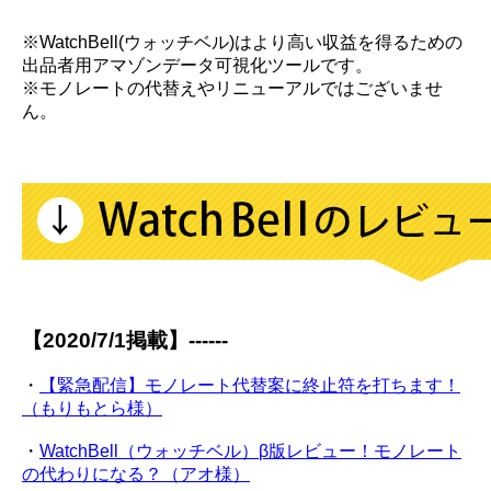
※WatchBell(ウォッチベル)はより高い収益を得るための
出品者用アマゾンデータ可視化ツールです。
※モノレートの代替えやリニューアルではございませ
ん。
【2020/7/1掲載】------
・
【緊急配信】モノレート代替案に終止符を打ちます！
（もりもとら様）
・
WatchBell（ウォッチベル）β版レビュー！モノレート
の代わりになる？（アオ様）