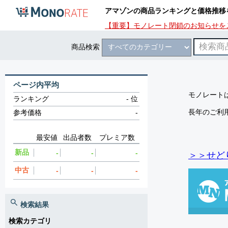
アマゾンの商品ランキングと価格推移
【重要】モノレート閉鎖のお知らせを
商品検索
ページ内平均
モノレートは
ランキング
-
位
長年のご利
参考価格
-
最安値
出品者数
プレミア数
新品
-
-
-
＞＞せど
中古
-
-
-
検索結果
検索カテゴリ