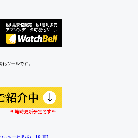
可視化ツールです。
!!（つっちー社長様）【動画】