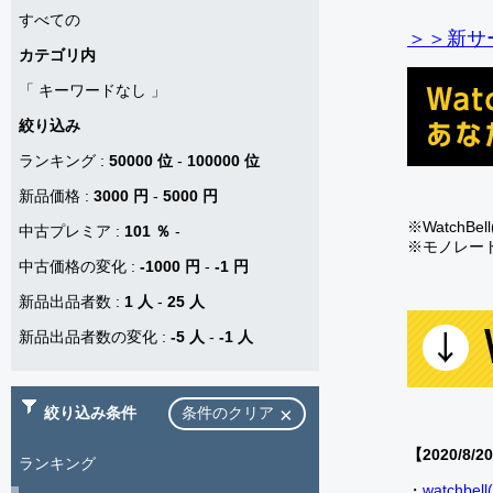
すべての
＞＞新サー
カテゴリ内
「
キーワードなし
」
絞り込み
ランキング
:
50000 位
-
100000 位
新品価格
:
3000 円
-
5000 円
※Watch
中古プレミア
:
101 ％
-
※モノレー
中古価格の変化
:
-1000 円
-
-1 円
新品出品者数
:
1 人
-
25 人
新品出品者数の変化
:
-5 人
-
-1 人
絞り込み条件
条件のクリア
【2020/8/2
ランキング
・
watch