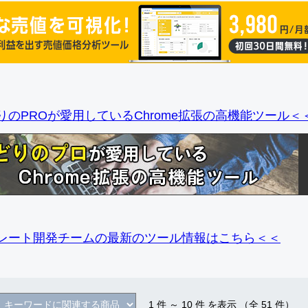
りのPROが愛用しているChrome拡張の高機能ツール＜
レート開発チームの最新のツール情報
はこちら＜＜
1
件 ～
10
件 を表示 （全
51
件）