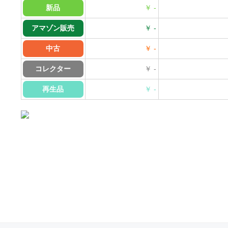
新品
￥ -
アマゾン販売
￥ -
中古
￥ -
コレクター
￥ -
再生品
￥ -