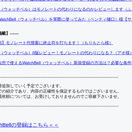
Bell（ウォッチベル）はモノレートの代わりになるのかレビューします（
atchBell（ウォッチベル）を実際に使ってみた（ベンティ樋口）様【
掲載】------
信】モノレート代替案に終止符を打ちます！（もりもとら様）
Bell（ウォッチベル）β版レビュー！モノレートの代わりになる？（アオ様
売で使えるWatchBell（ウォッチベル）新規登録の方法は？必要な条
---------------------------------------------------------------------------------
時追加していく予定でございます。
での紹介であり、内容の正確性を保証するものではございません。
載依頼については、お受けしておりませんのでご容赦下さいませ。
---------------------------------------------------------------------------------
hBellの登録
はこちら＜＜