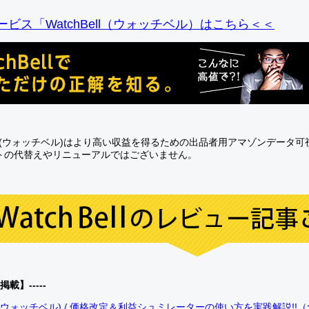
ビス「WatchBell（ウォッチベル）はこちら＜＜
Bell(ウォッチベル)はより高い収益を得るための出品者用アマゾンデータ
トの代替えやリニューアルではございません。
0掲載】-----
bell(ウォッチベル) / 価格改定＆利益シュミレーターの使い方を実践解説