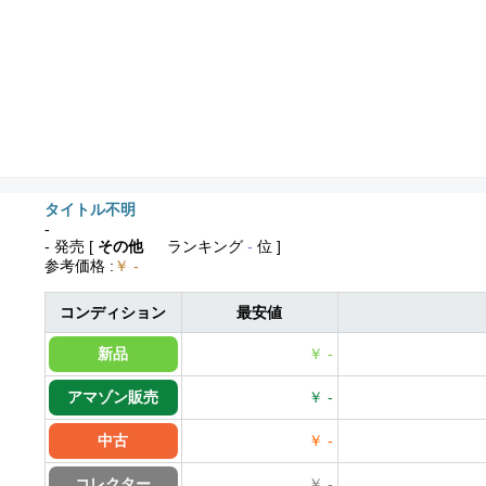
タイトル不明
-
- 発売
[
その他
ランキング
-
位 ]
参考価格
:
￥ -
コンディション
最安値
新品
￥ -
アマゾン販売
￥ -
中古
￥ -
コレクター
￥ -