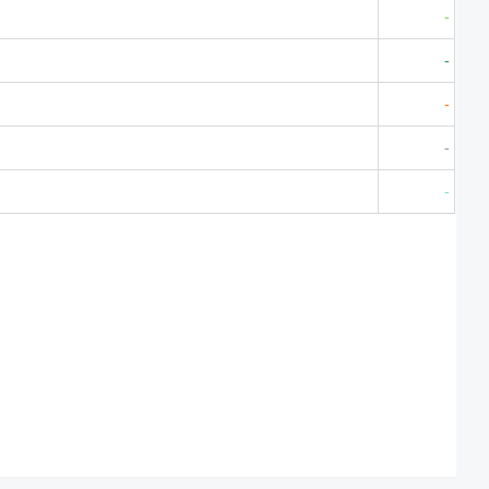
-
-
-
-
-