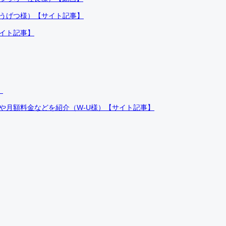
ふうげつ様）【サイト記事】
サイト記事】
）
件や月額料金などを紹介（W-U様）【サイト記事】