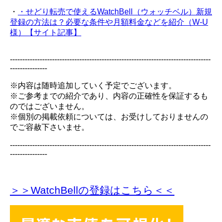
・
・せどり転売で使えるWatchBell（ウォッチベル）新規
登録の方法は？必要な条件や月額料金などを紹介（W-U
様）【サイト記事】
---------------------------------------------------------------------------------
---------------
※内容は随時追加していく予定でございます。
※ご参考までの紹介であり、内容の正確性を保証するも
のではございません。
※個別の掲載依頼については、お受けしておりませんの
でご容赦下さいませ。
---------------------------------------------------------------------------------
---------------
＞＞WatchBellの登録
はこちら＜＜