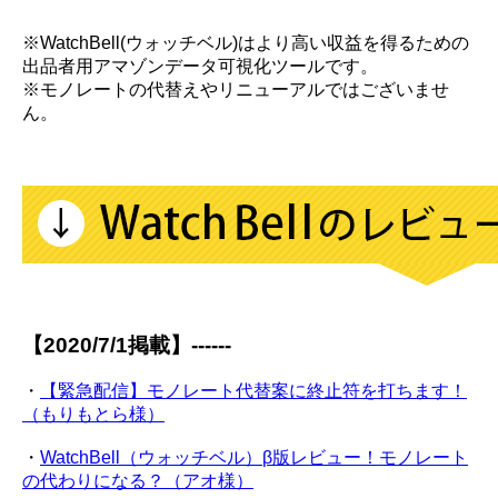
※WatchBell(ウォッチベル)はより高い収益を得るための
出品者用アマゾンデータ可視化ツールです。
※モノレートの代替えやリニューアルではございませ
ん。
【2020/7/1掲載】------
・
【緊急配信】モノレート代替案に終止符を打ちます！
（もりもとら様）
・
WatchBell（ウォッチベル）β版レビュー！モノレート
の代わりになる？（アオ様）