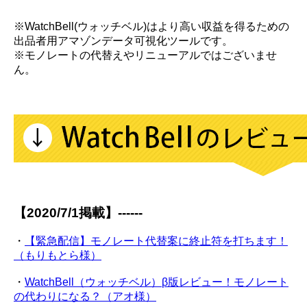
※WatchBell(ウォッチベル)はより高い収益を得るための
出品者用アマゾンデータ可視化ツールです。
※モノレートの代替えやリニューアルではございませ
ん。
【2020/7/1掲載】------
・
【緊急配信】モノレート代替案に終止符を打ちます！
（もりもとら様）
・
WatchBell（ウォッチベル）β版レビュー！モノレート
の代わりになる？（アオ様）