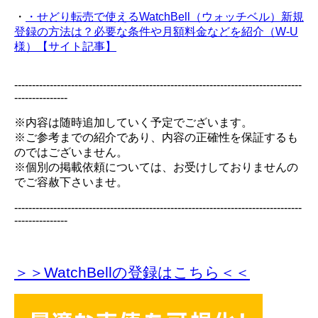
・
・せどり転売で使えるWatchBell（ウォッチベル）新規
登録の方法は？必要な条件や月額料金などを紹介（W-U
様）【サイト記事】
---------------------------------------------------------------------------------
---------------
※内容は随時追加していく予定でございます。
※ご参考までの紹介であり、内容の正確性を保証するも
のではございません。
※個別の掲載依頼については、お受けしておりませんの
でご容赦下さいませ。
---------------------------------------------------------------------------------
---------------
＞＞WatchBellの登録
はこちら＜＜