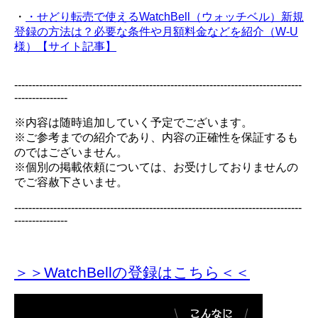
・
・せどり転売で使えるWatchBell（ウォッチベル）新規
登録の方法は？必要な条件や月額料金などを紹介（W-U
様）【サイト記事】
---------------------------------------------------------------------------------
---------------
※内容は随時追加していく予定でございます。
※ご参考までの紹介であり、内容の正確性を保証するも
のではございません。
※個別の掲載依頼については、お受けしておりませんの
でご容赦下さいませ。
---------------------------------------------------------------------------------
---------------
＞＞WatchBellの登録
はこちら＜＜