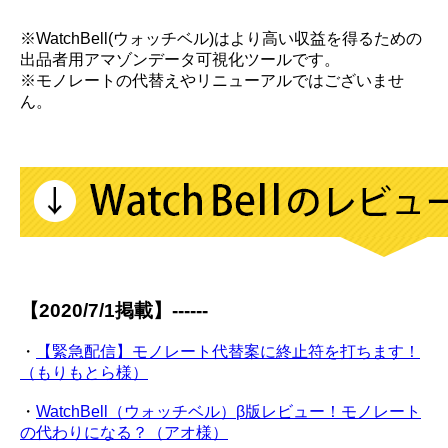
※WatchBell(ウォッチベル)はより高い収益を得るための
出品者用アマゾンデータ可視化ツールです。
※モノレートの代替えやリニューアルではございませ
ん。
【2020/7/1掲載】------
・
【緊急配信】モノレート代替案に終止符を打ちます！
（もりもとら様）
・
WatchBell（ウォッチベル）β版レビュー！モノレート
の代わりになる？（アオ様）