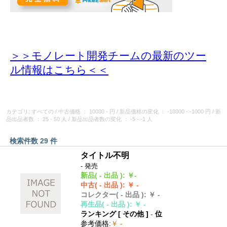
＞＞モノレート開発チームの最新のツー
ル情報
はこちら＜＜
カテゴリ: すべての
/
中古価格
： 10000 - 円
/
新品価格の変化
： -10000 - -1000 円
/
新
品出品者数
： 25 - 50 人
/
新品出品者数の変化
： -5 - -1 人
検索件数 29 件
タイトル不明
- 発売
新品
( - 出品 )
:
￥-
中古
( - 出品 )
:
￥ -
コレクター
( - 出品 )
:
￥ -
再生品
( - 出品 )
:
￥ -
ランキング [
その他
]
-
位
参考価格
:
￥ -