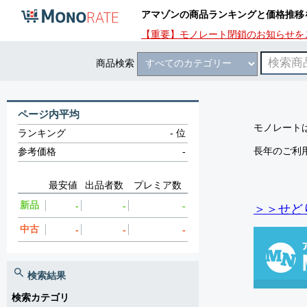
アマゾンの商品ランキングと価格推移
【重要】モノレート閉鎖のお知らせを
商品検索
ページ内平均
モノレートは
ランキング
-
位
長年のご利
参考価格
-
最安値
出品者数
プレミア数
新品
-
-
-
＞＞せど
中古
-
-
-
検索結果
検索カテゴリ