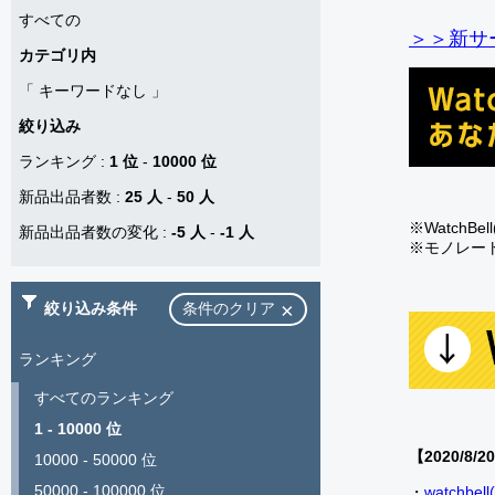
すべての
＞＞新サー
カテゴリ内
「
キーワードなし
」
絞り込み
ランキング
:
1 位
-
10000 位
新品出品者数
:
25 人
-
50 人
※Watch
新品出品者数の変化
:
-5 人
-
-1 人
※モノレー
絞り込み条件
条件のクリア
ランキング
すべてのランキング
1 - 10000 位
【2020/8/2
10000 - 50000 位
50000 - 100000 位
・
watch