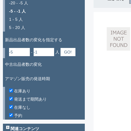
-20 - -5 人
-5 - -1 人
1 - 5 人
5 - 20 人
新品出品者数の変化を指定する
-
人
中古出品者数の変化
アマゾン販売の発送時期
在庫あり
発送まで期間あり
在庫なし
予約
関連コンテンツ