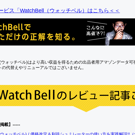
ビス「WatchBell（ウォッチベル）はこちら＜＜
Bell(ウォッチベル)はより高い収益を得るための出品者用アマゾンデータ
トの代替えやリニューアルではございません。
0掲載】-----
bell(ウォッチベル) / 価格改定＆利益シュミレーターの使い方を実践解説