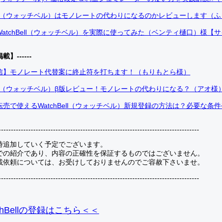
Bell（ウォッチベル）はモノレートの代わりになるのかレビューします（
atchBell（ウォッチベル）を実際に使ってみた（ベンティ樋口）様【
掲載】------
信】モノレート代替案に終止符を打ちます！（もりもとら様）
Bell（ウォッチベル）β版レビュー！モノレートの代わりになる？（アオ様
売で使えるWatchBell（ウォッチベル）新規登録の方法は？必要な条
---------------------------------------------------------------------------------
時追加していく予定でございます。
での紹介であり、内容の正確性を保証するものではございません。
載依頼については、お受けしておりませんのでご容赦下さいませ。
---------------------------------------------------------------------------------
hBellの登録
はこちら＜＜