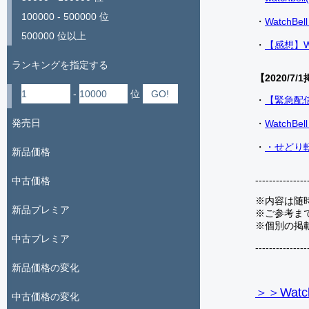
100000 - 500000 位
・
Watch
500000 位以上
・
【感想】W
ランキングを指定する
【2020/7/1
-
位
・
【緊急配
発売日
・
Watch
・
・せどり転
新品価格
---------------
中古価格
※内容は随
新品プレミア
※ご参考ま
※個別の掲
中古プレミア
---------------
新品価格の変化
＞＞Watc
中古価格の変化