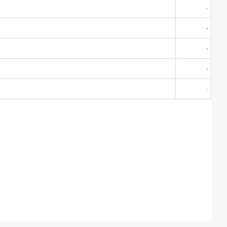
-
-
-
-
-