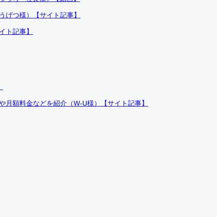
ふうげつ様）【サイト記事】
サイト記事】
）
件や月額料金などを紹介（W-U様）【サイト記事】