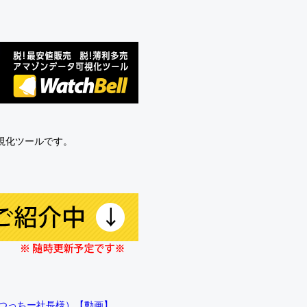
可視化ツールです。
!!（つっちー社長様）【動画】