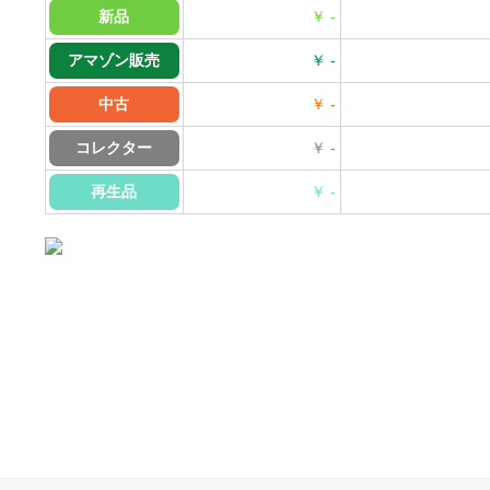
新品
￥ -
アマゾン販売
￥ -
中古
￥ -
コレクター
￥ -
再生品
￥ -