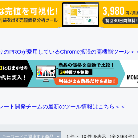
りのPROが愛用しているChrome拡張の高機能ツール＜
レート開発チームの最新のツール情報
はこちら＜＜
1
件 ～
10
件 を表示 （全
2468
件）