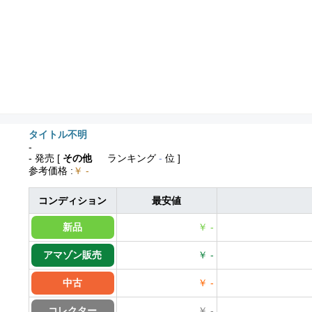
タイトル不明
-
- 発売
[
その他
ランキング
-
位 ]
参考価格
:
￥ -
コンディション
最安値
新品
￥ -
アマゾン販売
￥ -
中古
￥ -
コレクター
￥ -