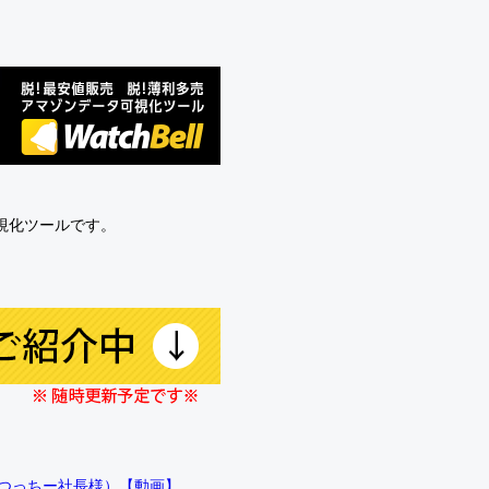
可視化ツールです。
!!（つっちー社長様）【動画】