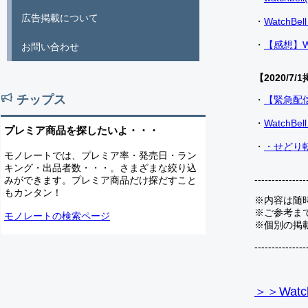
広告掲載について
・
Watch
・
【感想】W
お問い合わせ
【2020/7/1
チップス
・
【緊急配
・
Watch
プレミア商品を探したいよ・・・
・
・せどり転
モノレートでは、プレミア率・発売日・ラン
キング・出品者数・・・。さまざまな絞り込
---------------
みができます。プレミア商品だけ探だすこと
もカンタン！
※内容は随
※ご参考ま
モノレートの検索ページ
※個別の掲
---------------
＞＞Watc