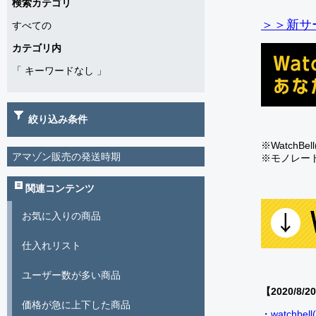
検索カテゴリ
＞＞新サー
すべての
カテゴリ内
「
キーワードなし
」
絞り込み条件
※Watch
アマゾン販売の発送時期
※モノレー
関連コンテンツ
お気に入りの商品
仕入れリスト
ユーザー数が多い商品
【2020/8/2
価格が急に上下した商品
・
watch