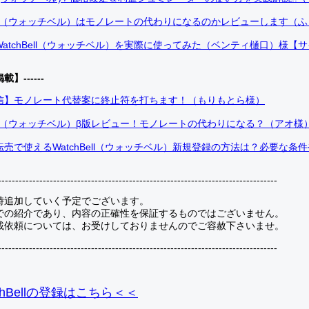
Bell（ウォッチベル）はモノレートの代わりになるのかレビューします（
atchBell（ウォッチベル）を実際に使ってみた（ベンティ樋口）様【
掲載】------
信】モノレート代替案に終止符を打ちます！（もりもとら様）
Bell（ウォッチベル）β版レビュー！モノレートの代わりになる？（アオ様
売で使えるWatchBell（ウォッチベル）新規登録の方法は？必要な条
---------------------------------------------------------------------------------
時追加していく予定でございます。
での紹介であり、内容の正確性を保証するものではございません。
載依頼については、お受けしておりませんのでご容赦下さいませ。
---------------------------------------------------------------------------------
hBellの登録
はこちら＜＜