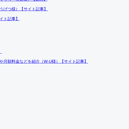
ふうげつ様）【サイト記事】
サイト記事】
）
件や月額料金などを紹介（W-U様）【サイト記事】