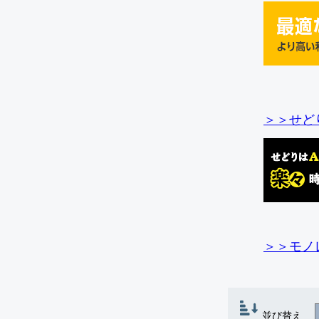
＞＞せど
＞＞モノ
並び替え