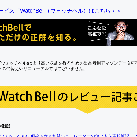
ビス「WatchBell（ウォッチベル）はこちら＜＜
Bell(ウォッチベル)はより高い収益を得るための出品者用アマゾンデータ
トの代替えやリニューアルではございません。
0掲載】-----
bell(ウォッチベル) / 価格改定＆利益シュミレーターの使い方を実践解説