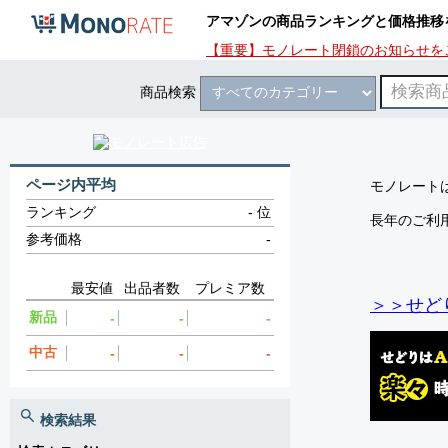
アマゾンの商品ランキングと価格推移
【重要】モノレート閉鎖のお知らせを
商品検索
ページ内平均
モノレートは
ランキング
-
位
長年のご利
参考価格
-
最安値
出品者数
プレミア数
＞＞せど
新品
-
-
-
中古
-
-
-
検索結果