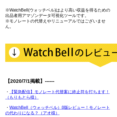
※WatchBell(ウォッチベル)はより高い収益を得るための
出品者用アマゾンデータ可視化ツールです。
※モノレートの代替えやリニューアルではございませ
ん。
【2020/7/1掲載】------
・
【緊急配信】モノレート代替案に終止符を打ちます！
（もりもとら様）
・
WatchBell（ウォッチベル）β版レビュー！モノレート
の代わりになる？（アオ様）