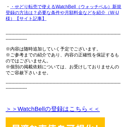
・
・せどり転売で使えるWatchBell（ウォッチベル）新規
登録の方法は？必要な条件や月額料金などを紹介（W-U
様）【サイト記事】
---------------------------------------------------------------------------------
---------------
※内容は随時追加していく予定でございます。
※ご参考までの紹介であり、内容の正確性を保証するも
のではございません。
※個別の掲載依頼については、お受けしておりませんの
でご容赦下さいませ。
---------------------------------------------------------------------------------
---------------
＞＞WatchBellの登録
はこちら＜＜