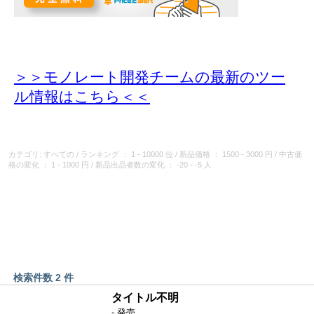
＞＞モノレート開発チームの最新のツー
ル情報
はこちら＜＜
カテゴリ: すべての
/
ランキング
： 1 - 10000 位
/
新品価格
： 1500 - 3000 円
/
中古価
格の変化
： 1 - 1000 円
/
新品出品者数の変化
： -20 - -5 人
検索件数 2 件
タイトル不明
- 発売