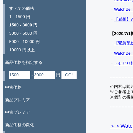
すべての価格
・
Watch
1 - 1500 円
・
【感想】W
1500 - 3000 円
3000 - 5000 円
【2020/7/1
5000 - 10000 円
・
【緊急配
10000 円以上
・
Watch
新品価格を指定する
・
・せどり転
-
円
---------------
※内容は随
中古価格
※ご参考ま
※個別の掲
新品プレミア
---------------
中古プレミア
新品価格の変化
＞＞Watc