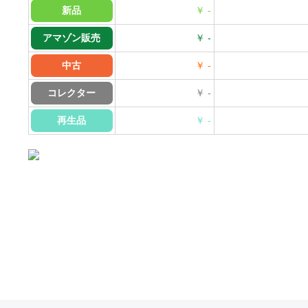
新品
￥ -
アマゾン販売
￥ -
中古
￥ -
コレクター
￥ -
再生品
￥ -