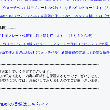
Bell（ウォッチベル）はモノレートの代わりになるのかレビューします（
atchBell（ウォッチベル）を実際に使ってみた（ベンティ樋口）様【
掲載】------
信】モノレート代替案に終止符を打ちます！（もりもとら様）
Bell（ウォッチベル）β版レビュー！モノレートの代わりになる？（アオ様
売で使えるWatchBell（ウォッチベル）新規登録の方法は？必要な条
---------------------------------------------------------------------------------
時追加していく予定でございます。
での紹介であり、内容の正確性を保証するものではございません。
載依頼については、お受けしておりませんのでご容赦下さいませ。
---------------------------------------------------------------------------------
hBellの登録
はこちら＜＜