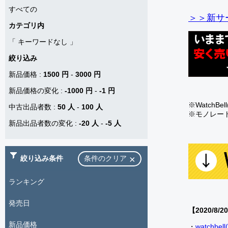
すべての
＞＞新サー
カテゴリ内
「
キーワードなし
」
絞り込み
新品価格
:
1500 円
-
3000 円
新品価格の変化
:
-1000 円
-
-1 円
※Watch
中古出品者数
:
50 人
-
100 人
※モノレー
新品出品者数の変化
:
-20 人
-
-5 人
絞り込み条件
条件のクリア
ランキング
発売日
【2020/8/2
新品価格
・
watch