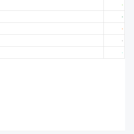
-
-
-
-
-