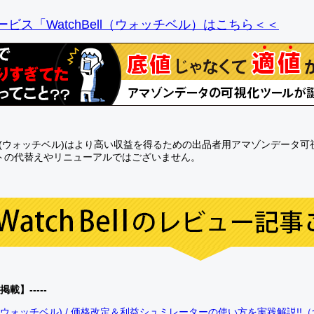
ビス「WatchBell（ウォッチベル）はこちら＜＜
Bell(ウォッチベル)はより高い収益を得るための出品者用アマゾンデータ
トの代替えやリニューアルではございません。
0掲載】-----
bell(ウォッチベル) / 価格改定＆利益シュミレーターの使い方を実践解説