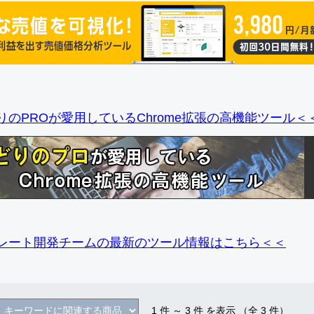
りのPROが愛用しているChrome拡張の高機能ツール＜
レート開発チームの最新のツール情報
はこちら＜＜
1
件 ～
3
件 を表示 （全
3
件）