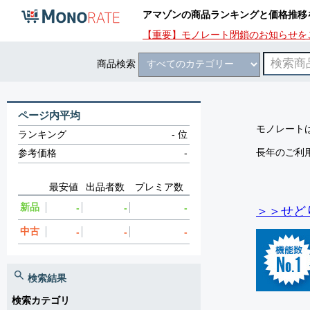
アマゾンの商品ランキングと価格推移
【重要】モノレート閉鎖のお知らせを
商品検索
ページ内平均
モノレートは
ランキング
-
位
長年のご利
参考価格
-
最安値
出品者数
プレミア数
新品
-
-
-
＞＞せど
中古
-
-
-
検索結果
検索カテゴリ