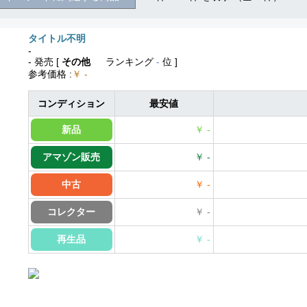
タイトル不明
-
- 発売
[
その他
ランキング
-
位 ]
参考価格
:
￥ -
コンディション
最安値
新品
￥ -
アマゾン販売
￥ -
中古
￥ -
コレクター
￥ -
再生品
￥ -