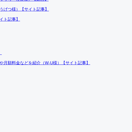
ふうげつ様）【サイト記事】
サイト記事】
）
件や月額料金などを紹介（W-U様）【サイト記事】