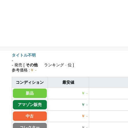
タイトル不明
-
- 発売
[
その他
ランキング
-
位 ]
参考価格
:
￥ -
コンディション
最安値
新品
￥ -
アマゾン販売
￥ -
中古
￥ -
コレクター
￥ -