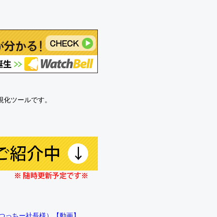
可視化ツールです。
!!（つっちー社長様）【動画】