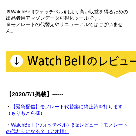
※WatchBell(ウォッチベル)はより高い収益を得るための
出品者用アマゾンデータ可視化ツールです。
※モノレートの代替えやリニューアルではございませ
ん。
【2020/7/1掲載】------
・
【緊急配信】モノレート代替案に終止符を打ちます！
（もりもとら様）
・
WatchBell（ウォッチベル）β版レビュー！モノレート
の代わりになる？（アオ様）