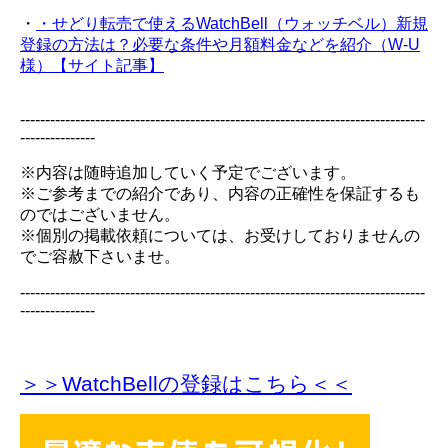
・
・せどり転売で使えるWatchBell（ウォッチベル）新規
登録の方法は？必要な条件や月額料金などを紹介（W-U
様）【サイト記事】
---------------------------------------------------------------------------------
---------------
※内容は随時追加していく予定でございます。
※ご参考までの紹介であり、内容の正確性を保証するも
のではございません。
※個別の掲載依頼については、お受けしておりませんの
でご容赦下さいませ。
---------------------------------------------------------------------------------
---------------
＞＞WatchBellの登録
はこちら＜＜