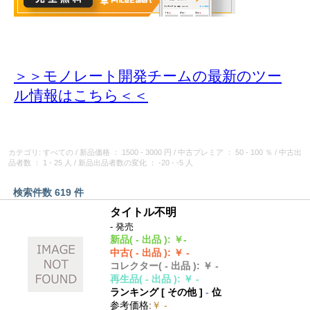
＞＞モノレート開発チームの最新のツー
ル情報
はこちら＜＜
カテゴリ: すべての
/
新品価格
： 1500 - 3000 円
/
中古プレミア
： 50 - 100 ％
/
中古出
品者数
： 1 - 25 人
/
新品出品者数の変化
： -20 - -5 人
検索件数 619 件
タイトル不明
- 発売
新品
( - 出品 )
:
￥-
中古
( - 出品 )
:
￥ -
コレクター
( - 出品 )
:
￥ -
再生品
( - 出品 )
:
￥ -
ランキング [
その他
]
-
位
参考価格
:
￥ -