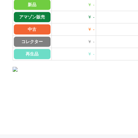
新品
￥ -
アマゾン販売
￥ -
中古
￥ -
コレクター
￥ -
再生品
￥ -