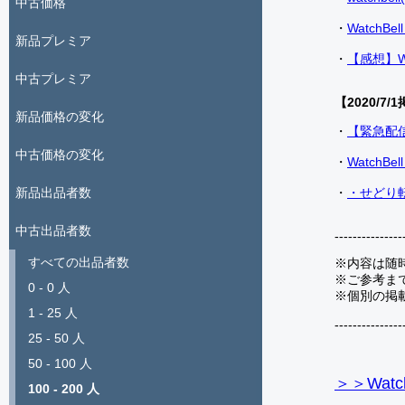
中古価格
・
Watch
新品プレミア
・
【感想】W
中古プレミア
【2020/7/1
新品価格の変化
・
【緊急配
中古価格の変化
・
Watch
・
・せどり転
新品出品者数
中古出品者数
---------------
すべての出品者数
※内容は随
※ご参考ま
0 - 0 人
※個別の掲
1 - 25 人
---------------
25 - 50 人
50 - 100 人
＞＞Watc
100 - 200 人