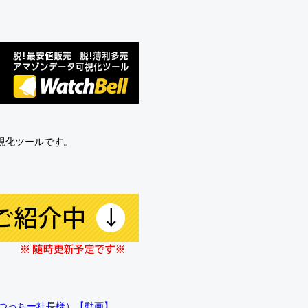
可視化ツールです。
!!（つっちー社長様）【動画】