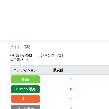
タイトル不明
-
- 発売
[
その他
ランキング
-
位 ]
参考価格
:
￥ -
コンディション
最安値
新品
￥ -
アマゾン販売
￥ -
中古
￥ -
コレクター
￥ -