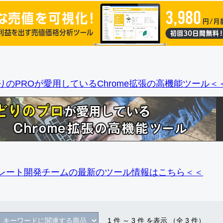
りのPROが愛用しているChrome拡張の高機能ツール＜
レート開発チームの最新のツール情報
はこちら＜＜
1
件 ～
3
件 を表示 （全
3
件）