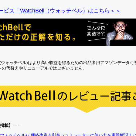
ビス「WatchBell（ウォッチベル）はこちら＜＜
Bell(ウォッチベル)はより高い収益を得るための出品者用アマゾンデータ
トの代替えやリニューアルではございません。
0掲載】-----
bell(ウォッチベル) / 価格改定＆利益シュミレーターの使い方を実践解説