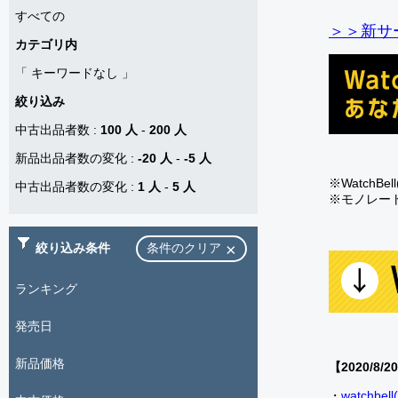
すべての
＞＞新サー
カテゴリ内
「
キーワードなし
」
絞り込み
中古出品者数
:
100 人
-
200 人
新品出品者数の変化
:
-20 人
-
-5 人
※Watch
中古出品者数の変化
:
1 人
-
5 人
※モノレー
絞り込み条件
条件のクリア
ランキング
発売日
新品価格
【2020/8/2
・
watch