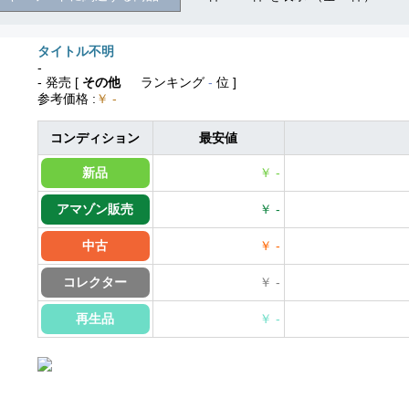
タイトル不明
-
- 発売
[
その他
ランキング
-
位 ]
参考価格
:
￥ -
コンディション
最安値
新品
￥ -
アマゾン販売
￥ -
中古
￥ -
コレクター
￥ -
再生品
￥ -