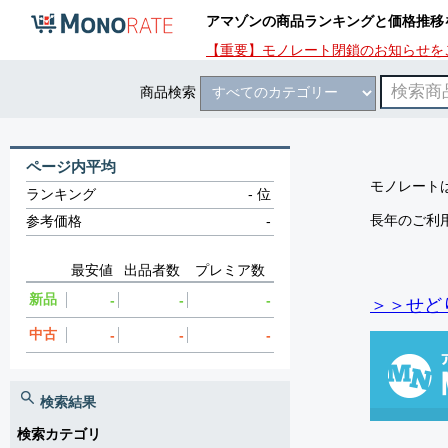
アマゾンの商品ランキングと価格推移
【重要】モノレート閉鎖のお知らせを
商品検索
ページ内平均
モノレートは
ランキング
-
位
長年のご利
参考価格
-
最安値
出品者数
プレミア数
新品
-
-
-
＞＞せど
中古
-
-
-
検索結果
検索カテゴリ