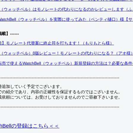
Bell（ウォッチベル）はモノレートの代わりになるのかレビューします（
atchBell（ウォッチベル）を実際に使ってみた（ベンティ樋口）様【
掲載】------
信】モノレート代替案に終止符を打ちます！（もりもとら様）
Bell（ウォッチベル）β版レビュー！モノレートの代わりになる？（アオ様
売で使えるWatchBell（ウォッチベル）新規登録の方法は？必要な条
---------------------------------------------------------------------------------
時追加していく予定でございます。
での紹介であり、内容の正確性を保証するものではございません。
載依頼については、お受けしておりませんのでご容赦下さいませ。
---------------------------------------------------------------------------------
hBellの登録
はこちら＜＜