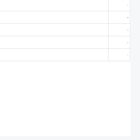
-
-
-
-
-