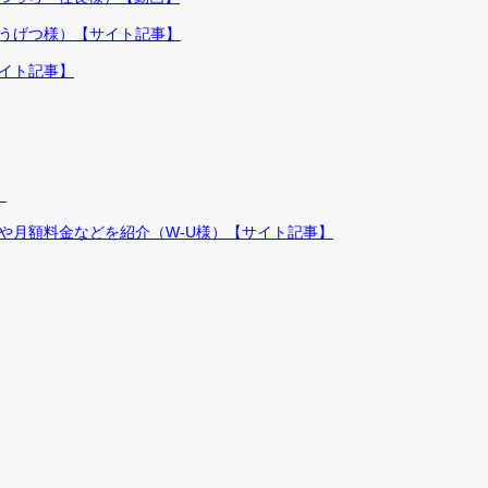
ふうげつ様）【サイト記事】
サイト記事】
）
件や月額料金などを紹介（W-U様）【サイト記事】