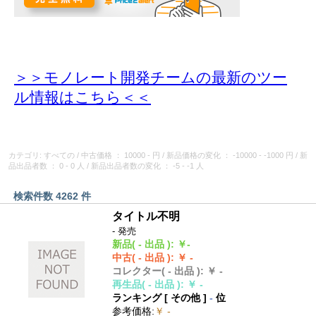
＞＞モノレート開発チームの最新のツー
ル情報
はこちら＜＜
カテゴリ: すべての
/
中古価格
： 10000 - 円
/
新品価格の変化
： -10000 - -1000 円
/
新
品出品者数
： 0 - 0 人
/
新品出品者数の変化
： -5 - -1 人
検索件数 4262 件
タイトル不明
- 発売
新品
( - 出品 )
:
￥-
中古
( - 出品 )
:
￥ -
コレクター
( - 出品 )
:
￥ -
再生品
( - 出品 )
:
￥ -
ランキング [
その他
]
-
位
参考価格
:
￥ -