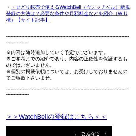
・
・せどり転売で使えるWatchBell（ウォッチベル）新規
登録の方法は？必要な条件や月額料金などを紹介（W-U
様）【サイト記事】
---------------------------------------------------------------------------------
---------------
※内容は随時追加していく予定でございます。
※ご参考までの紹介であり、内容の正確性を保証するも
のではございません。
※個別の掲載依頼については、お受けしておりませんの
でご容赦下さいませ。
---------------------------------------------------------------------------------
---------------
＞＞WatchBellの登録
はこちら＜＜