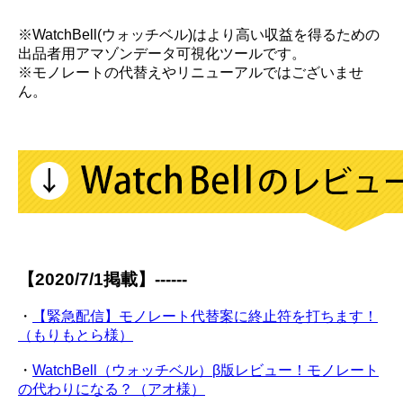
※WatchBell(ウォッチベル)はより高い収益を得るための
出品者用アマゾンデータ可視化ツールです。
※モノレートの代替えやリニューアルではございませ
ん。
【2020/7/1掲載】------
・
【緊急配信】モノレート代替案に終止符を打ちます！
（もりもとら様）
・
WatchBell（ウォッチベル）β版レビュー！モノレート
の代わりになる？（アオ様）