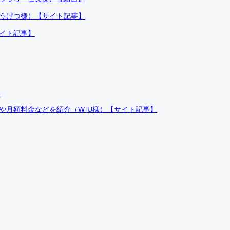
ふうげつ様）【サイト記事】
サイト記事】
）
件や月額料金などを紹介（W-U様）【サイト記事】