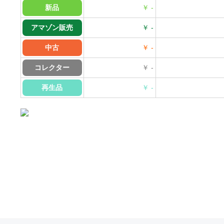
新品
￥ -
アマゾン販売
￥ -
中古
￥ -
コレクター
￥ -
再生品
￥ -