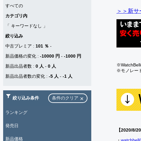
すべての
＞＞新サー
カテゴリ内
「
キーワードなし
」
絞り込み
中古プレミア
:
101 ％
-
新品価格の変化
:
-10000 円
-
-1000 円
※Watch
新品出品者数
:
0 人
-
0 人
※モノレー
新品出品者数の変化
:
-5 人
-
-1 人
絞り込み条件
条件のクリア
ランキング
発売日
【2020/8/2
新品価格
・
watch