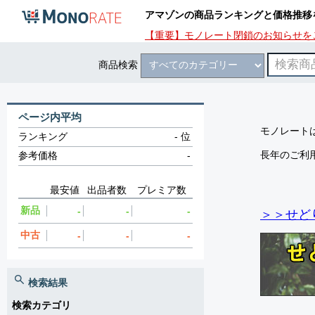
アマゾンの商品ランキングと価格推移
【重要】モノレート閉鎖のお知らせを
商品検索
ページ内平均
モノレートは
ランキング
-
位
長年のご利
参考価格
-
最安値
出品者数
プレミア数
新品
-
-
-
＞＞せど
中古
-
-
-
検索結果
検索カテゴリ