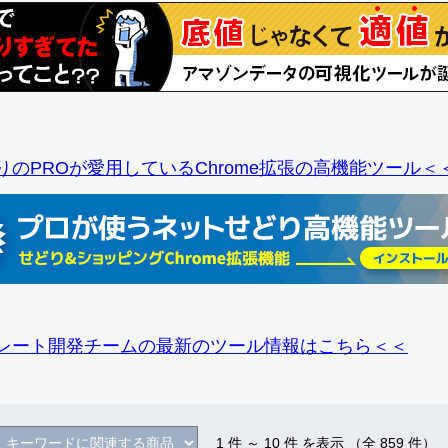
りのPROが愛用しているChrome拡張の高機能ツール＜
レート開発チームの最新のツール情報
はこちら＜＜
1
件 ～
10
件 を表示 （全
859
件）