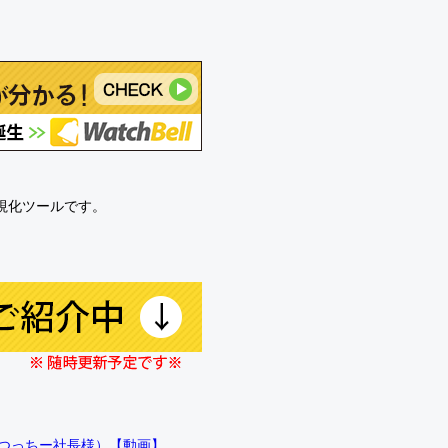
可視化ツールです。
!!（つっちー社長様）【動画】