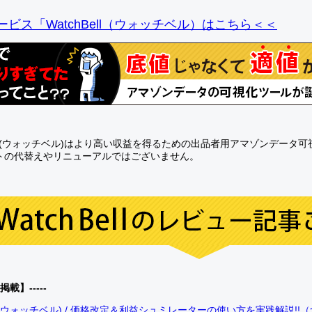
ビス「WatchBell（ウォッチベル）はこちら＜＜
Bell(ウォッチベル)はより高い収益を得るための出品者用アマゾンデータ
トの代替えやリニューアルではございません。
0掲載】-----
bell(ウォッチベル) / 価格改定＆利益シュミレーターの使い方を実践解説