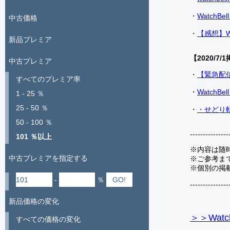
・
Watch
中古価格
・
【感想】W
新品プレミア
【2020/7/1
中古プレミア
・
【緊急配
すべてのプレミア率
・
Watch
1 - 25 ％
25 - 50 ％
・
・せどり転
50 - 100 ％
---------------
101 ％以上
※内容は随
中古プレミアを指定する
※ご参考ま
※個別の掲
-
％
---------------
新品価格の変化
＞＞Watc
すべての価格の変化