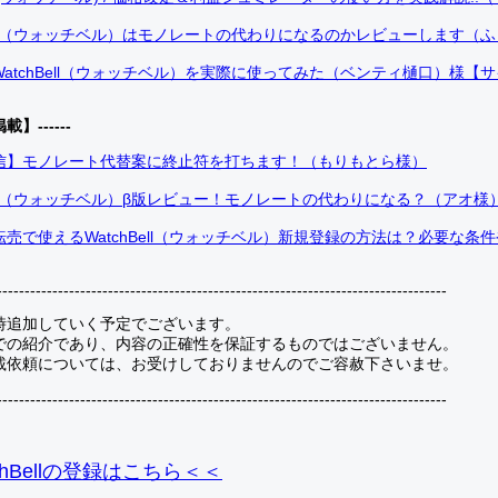
Bell（ウォッチベル）はモノレートの代わりになるのかレビューします（
atchBell（ウォッチベル）を実際に使ってみた（ベンティ樋口）様【
掲載】------
信】モノレート代替案に終止符を打ちます！（もりもとら様）
Bell（ウォッチベル）β版レビュー！モノレートの代わりになる？（アオ様
売で使えるWatchBell（ウォッチベル）新規登録の方法は？必要な条
---------------------------------------------------------------------------------
時追加していく予定でございます。
での紹介であり、内容の正確性を保証するものではございません。
載依頼については、お受けしておりませんのでご容赦下さいませ。
---------------------------------------------------------------------------------
hBellの登録
はこちら＜＜