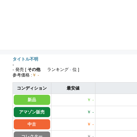
タイトル不明
-
- 発売
[
その他
ランキング
-
位 ]
参考価格
:
￥ -
コンディション
最安値
新品
￥ -
アマゾン販売
￥ -
中古
￥ -
コレクター
￥ -