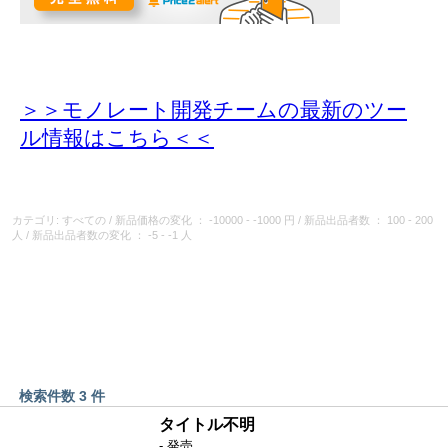
＞＞モノレート開発チームの最新のツー
ル情報
はこちら＜＜
カテゴリ: すべての
/
新品価格の変化
： -10000 - -1000 円
/
新品出品者数
： 100 - 200
人
/
新品出品者数の変化
： -5 - -1 人
検索件数 3 件
タイトル不明
- 発売