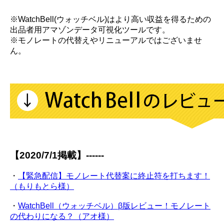
※WatchBell(ウォッチベル)はより高い収益を得るための
出品者用アマゾンデータ可視化ツールです。
※モノレートの代替えやリニューアルではございませ
ん。
【2020/7/1掲載】------
・
【緊急配信】モノレート代替案に終止符を打ちます！
（もりもとら様）
・
WatchBell（ウォッチベル）β版レビュー！モノレート
の代わりになる？（アオ様）