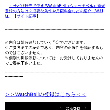
・
・せどり転売で使えるWatchBell（ウォッチベル）新規
登録の方法は？必要な条件や月額料金などを紹介（W-U
様）【サイト記事】
---------------------------------------------------------------------------------
---------------
※内容は随時追加していく予定でございます。
※ご参考までの紹介であり、内容の正確性を保証するも
のではございません。
※個別の掲載依頼については、お受けしておりませんの
でご容赦下さいませ。
---------------------------------------------------------------------------------
---------------
＞＞WatchBellの登録
はこちら＜＜