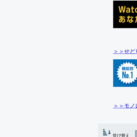
＞＞せど
＞＞モノ
並び替え