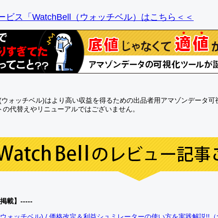
ビス「WatchBell（ウォッチベル）はこちら＜＜
Bell(ウォッチベル)はより高い収益を得るための出品者用アマゾンデータ
トの代替えやリニューアルではございません。
0掲載】-----
bell(ウォッチベル) / 価格改定＆利益シュミレーターの使い方を実践解説