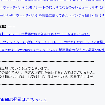
Bell（ウォッチベル）はモノレートの代わりになるのかレビューします（
atchBell（ウォッチベル）を実際に使ってみた（ベンティ樋口）様【
掲載】------
信】モノレート代替案に終止符を打ちます！（もりもとら様）
Bell（ウォッチベル）β版レビュー！モノレートの代わりになる？（アオ様
売で使えるWatchBell（ウォッチベル）新規登録の方法は？必要な条
---------------------------------------------------------------------------------
時追加していく予定でございます。
での紹介であり、内容の正確性を保証するものではございません。
載依頼については、お受けしておりませんのでご容赦下さいませ。
---------------------------------------------------------------------------------
hBellの登録
はこちら＜＜