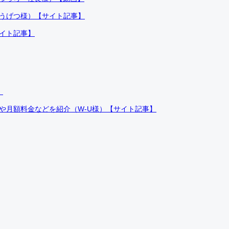
ふうげつ様）【サイト記事】
サイト記事】
）
件や月額料金などを紹介（W-U様）【サイト記事】