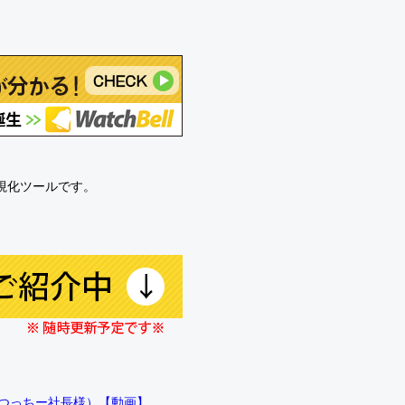
可視化ツールです。
!!（つっちー社長様）【動画】