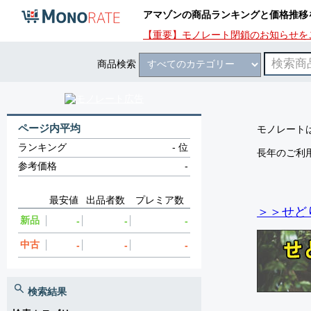
アマゾンの商品ランキングと価格推移
【重要】モノレート閉鎖のお知らせを
商品検索
ページ内平均
モノレートは
ランキング
-
位
長年のご利
参考価格
-
最安値
出品者数
プレミア数
＞＞せど
新品
-
-
-
中古
-
-
-
検索結果