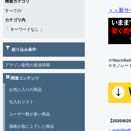
検索カテゴリ
＞＞新サー
すべての
カテゴリ内
「
キーワードなし
」
絞り込み条件
※Watch
アマゾン販売の発送時期
※モノレー
関連コンテンツ
お気に入りの商品
仕入れリスト
ユーザー数が多い商品
【2020/8/2
価格が急に上下した商品
・
watch