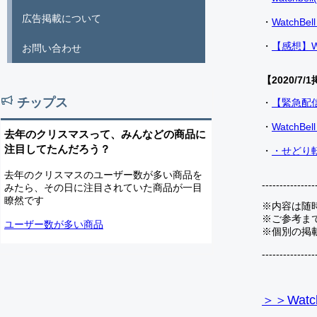
広告掲載について
・
Watch
・
【感想】W
お問い合わせ
【2020/7/1
チップス
・
【緊急配
・
Watch
去年のクリスマスって、みんなどの商品に
注目してたんだろう？
・
・せどり転
去年のクリスマスのユーザー数が多い商品を
---------------
みたら、その日に注目されていた商品が一目
瞭然です
※内容は随
※ご参考ま
ユーザー数が多い商品
※個別の掲
---------------
＞＞Watc