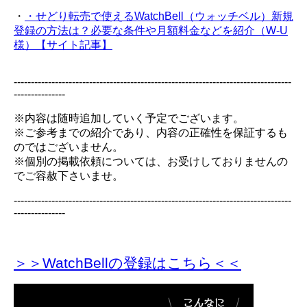
・
・せどり転売で使えるWatchBell（ウォッチベル）新規
登録の方法は？必要な条件や月額料金などを紹介（W-U
様）【サイト記事】
---------------------------------------------------------------------------------
---------------
※内容は随時追加していく予定でございます。
※ご参考までの紹介であり、内容の正確性を保証するも
のではございません。
※個別の掲載依頼については、お受けしておりませんの
でご容赦下さいませ。
---------------------------------------------------------------------------------
---------------
＞＞WatchBellの登録
はこちら＜＜