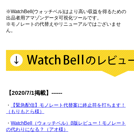
※WatchBell(ウォッチベル)はより高い収益を得るための
出品者用アマゾンデータ可視化ツールです。
※モノレートの代替えやリニューアルではございませ
ん。
【2020/7/1掲載】------
・
【緊急配信】モノレート代替案に終止符を打ちます！
（もりもとら様）
・
WatchBell（ウォッチベル）β版レビュー！モノレート
の代わりになる？（アオ様）