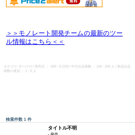
＞＞モノレート開発チームの最新のツー
ル情報
はこちら＜＜
カテゴリ: すべての
/
発売日
： -365 - 0 日内
/
中古出品者数
： 100 - 200 人
/
新品出品
者数の変化
： 1 - 5 人
検索件数 1 件
タイトル不明
- 発売