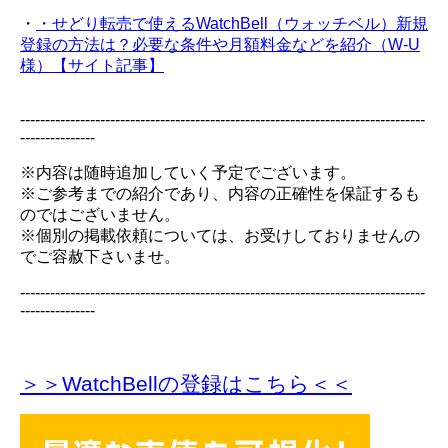
・
・せどり転売で使えるWatchBell（ウォッチベル）新規
登録の方法は？必要な条件や月額料金などを紹介（W-U
様）【サイト記事】
---------------------------------------------------------------------------------
---------------
※内容は随時追加していく予定でございます。
※ご参考までの紹介であり、内容の正確性を保証するも
のではございません。
※個別の掲載依頼については、お受けしておりませんの
でご容赦下さいませ。
---------------------------------------------------------------------------------
---------------
＞＞WatchBellの登録
はこちら＜＜