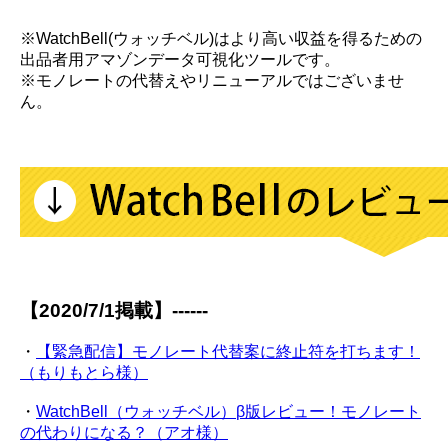
※WatchBell(ウォッチベル)はより高い収益を得るための
出品者用アマゾンデータ可視化ツールです。
※モノレートの代替えやリニューアルではございませ
ん。
【2020/7/1掲載】------
・
【緊急配信】モノレート代替案に終止符を打ちます！
（もりもとら様）
・
WatchBell（ウォッチベル）β版レビュー！モノレート
の代わりになる？（アオ様）