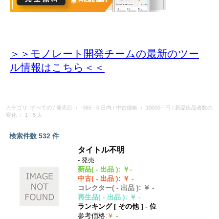
＞＞モノレート開発チームの最新のツー
ル情報
はこちら＜＜
カテゴリ: すべての
/
発売日
： -365 - 0 日内
/
中古価格
： 10000 - 円
/
新品出品者数の
変化
： 1 - 5 人
検索件数 532 件
タイトル不明
- 発売
新品
( - 出品 )
:
￥-
中古
( - 出品 )
:
￥ -
コレクター
( - 出品 )
:
￥ -
再生品
( - 出品 )
:
￥ -
ランキング [
その他
]
-
位
参考価格
:
￥ -