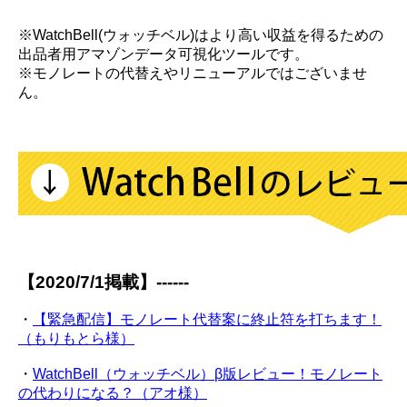
※WatchBell(ウォッチベル)はより高い収益を得るための
出品者用アマゾンデータ可視化ツールです。
※モノレートの代替えやリニューアルではございませ
ん。
【2020/7/1掲載】------
・
【緊急配信】モノレート代替案に終止符を打ちます！
（もりもとら様）
・
WatchBell（ウォッチベル）β版レビュー！モノレート
の代わりになる？（アオ様）