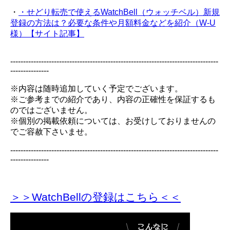
・
・せどり転売で使えるWatchBell（ウォッチベル）新規
登録の方法は？必要な条件や月額料金などを紹介（W-U
様）【サイト記事】
---------------------------------------------------------------------------------
---------------
※内容は随時追加していく予定でございます。
※ご参考までの紹介であり、内容の正確性を保証するも
のではございません。
※個別の掲載依頼については、お受けしておりませんの
でご容赦下さいませ。
---------------------------------------------------------------------------------
---------------
＞＞WatchBellの登録
はこちら＜＜