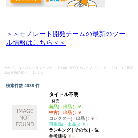
＞＞モノレート開発チームの最新のツー
ル情報
はこちら＜＜
カテゴリ: すべての
/
ランキング
： 10000 - 50000 位
/
中古プレミア
： 101 - ％
/
新品
出品者数の変化
： 1 - 5 人
検索件数 4038 件
タイトル不明
- 発売
新品
( - 出品 )
:
￥-
中古
( - 出品 )
:
￥ -
コレクター
( - 出品 )
:
￥ -
再生品
( - 出品 )
:
￥ -
ランキング [
その他
]
-
位
参考価格
:
￥ -