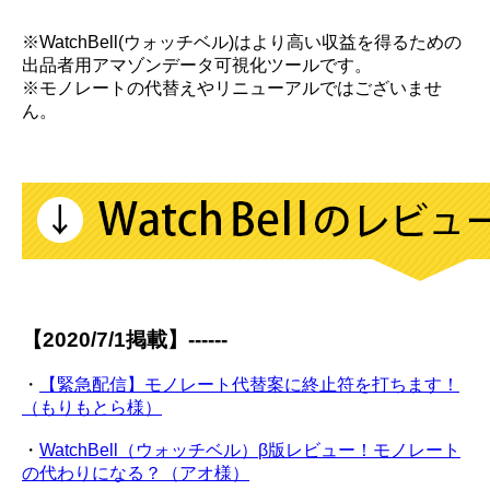
※WatchBell(ウォッチベル)はより高い収益を得るための
出品者用アマゾンデータ可視化ツールです。
※モノレートの代替えやリニューアルではございませ
ん。
【2020/7/1掲載】------
・
【緊急配信】モノレート代替案に終止符を打ちます！
（もりもとら様）
・
WatchBell（ウォッチベル）β版レビュー！モノレート
の代わりになる？（アオ様）