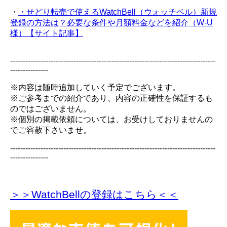
・
・せどり転売で使えるWatchBell（ウォッチベル）新規
登録の方法は？必要な条件や月額料金などを紹介（W-U
様）【サイト記事】
---------------------------------------------------------------------------------
---------------
※内容は随時追加していく予定でございます。
※ご参考までの紹介であり、内容の正確性を保証するも
のではございません。
※個別の掲載依頼については、お受けしておりませんの
でご容赦下さいませ。
---------------------------------------------------------------------------------
---------------
＞＞WatchBellの登録
はこちら＜＜