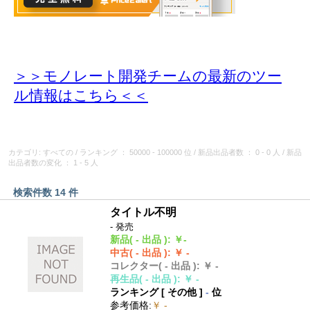
＞＞モノレート開発チームの最新のツー
ル情報
はこちら＜＜
カテゴリ: すべての
/
ランキング
： 50000 - 100000 位
/
新品出品者数
： 0 - 0 人
/
新品
出品者数の変化
： 1 - 5 人
検索件数 14 件
タイトル不明
- 発売
新品
( - 出品 )
:
￥-
中古
( - 出品 )
:
￥ -
コレクター
( - 出品 )
:
￥ -
再生品
( - 出品 )
:
￥ -
ランキング [
その他
]
-
位
参考価格
:
￥ -