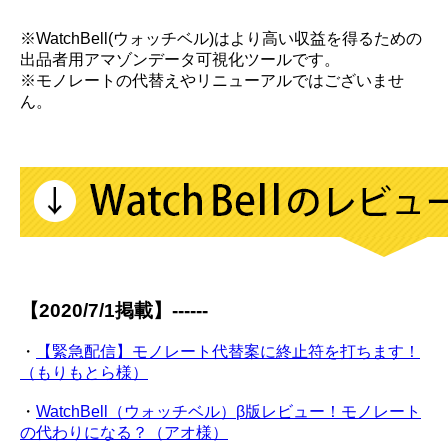
※WatchBell(ウォッチベル)はより高い収益を得るための
出品者用アマゾンデータ可視化ツールです。
※モノレートの代替えやリニューアルではございませ
ん。
【2020/7/1掲載】------
・
【緊急配信】モノレート代替案に終止符を打ちます！
（もりもとら様）
・
WatchBell（ウォッチベル）β版レビュー！モノレート
の代わりになる？（アオ様）