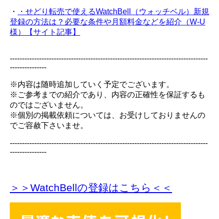
・
・せどり転売で使えるWatchBell（ウォッチベル）新規
登録の方法は？必要な条件や月額料金などを紹介（W-U
様）【サイト記事】
---------------------------------------------------------------------------------
---------------
※内容は随時追加していく予定でございます。
※ご参考までの紹介であり、内容の正確性を保証するも
のではございません。
※個別の掲載依頼については、お受けしておりませんの
でご容赦下さいませ。
---------------------------------------------------------------------------------
---------------
＞＞WatchBellの登録
はこちら＜＜