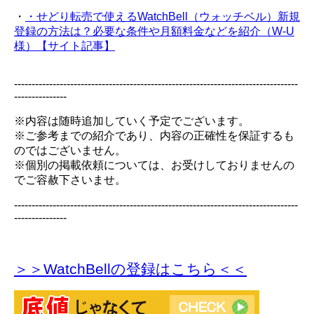
・
・せどり転売で使えるWatchBell（ウォッチベル）新規
登録の方法は？必要な条件や月額料金などを紹介（W-U
様）【サイト記事】
---------------------------------------------------------------------------------
---------------
※内容は随時追加していく予定でございます。
※ご参考までの紹介であり、内容の正確性を保証するも
のではございません。
※個別の掲載依頼については、お受けしておりませんの
でご容赦下さいませ。
---------------------------------------------------------------------------------
---------------
＞＞WatchBellの登録
はこちら＜＜