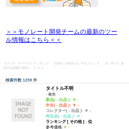
＞＞モノレート開発チームの最新のツー
ル情報
はこちら＜＜
カテゴリ: すべての
/
ランキング
： 10000 - 50000 位
/
中古プレミア
： 25 - 50 ％
/
新
品出品者数の変化
： 1 - 5 人
検索件数 1259 件
タイトル不明
- 発売
新品
( - 出品 )
:
￥-
中古
( - 出品 )
:
￥ -
コレクター
( - 出品 )
:
￥ -
再生品
( - 出品 )
:
￥ -
ランキング [
その他
]
-
位
参考価格
:
￥ -