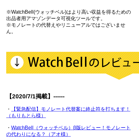
※WatchBell(ウォッチベル)はより高い収益を得るための
出品者用アマゾンデータ可視化ツールです。
※モノレートの代替えやリニューアルではございませ
ん。
【2020/7/1掲載】------
・
【緊急配信】モノレート代替案に終止符を打ちます！
（もりもとら様）
・
WatchBell（ウォッチベル）β版レビュー！モノレート
の代わりになる？（アオ様）