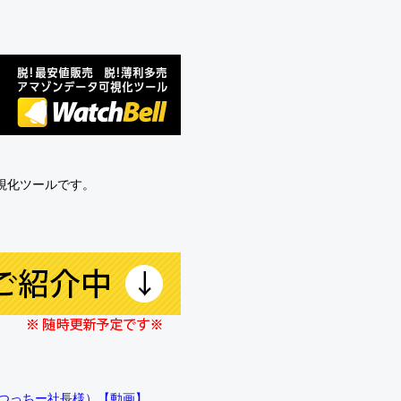
可視化ツールです。
!!（つっちー社長様）【動画】