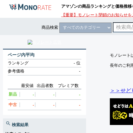
アマゾンの商品ランキングと価格推移
【重要】モノレート閉鎖のお知らせを
商品検索
ページ内平均
モノレートは
ランキング
-
位
長年のご利
参考価格
-
最安値
出品者数
プレミア数
＞＞せど
新品
-
-
-
中古
-
-
-
検索結果