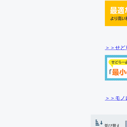
＞＞せど
＞＞モノ
並び替え