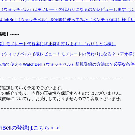
Bell（ウォッチベル）はモノレートの代わりになるのかレビューします（
atchBell（ウォッチベル）を実際に使ってみた（ベンティ樋口）様【
掲載】------
信】モノレート代替案に終止符を打ちます！（もりもとら様）
Bell（ウォッチベル）β版レビュー！モノレートの代わりになる？（アオ様
売で使えるWatchBell（ウォッチベル）新規登録の方法は？必要な条
---------------------------------------------------------------------------------
時追加していく予定でございます。
での紹介であり、内容の正確性を保証するものではございません。
載依頼については、お受けしておりませんのでご容赦下さいませ。
---------------------------------------------------------------------------------
hBellの登録
はこちら＜＜