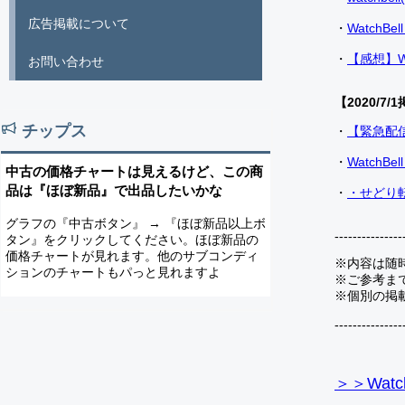
広告掲載について
・
Watch
・
【感想】W
お問い合わせ
【2020/7/1
チップス
・
【緊急配
・
Watch
中古の価格チャートは見えるけど、この商
品は『ほぼ新品』で出品したいかな
・
・せどり転
グラフの『中古ボタン』 → 『ほぼ新品以上ボ
---------------
タン』をクリックしてください。ほぼ新品の
価格チャートが見れます。他のサブコンディ
※内容は随
ションのチャートもパっと見れますよ
※ご参考ま
※個別の掲
---------------
＞＞Watc