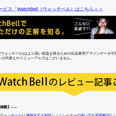
ビス「WatchBell（ウォッチベル）はこちら＜＜
Bell(ウォッチベル)はより高い収益を得るための出品者用アマゾンデータ
トの代替えやリニューアルではございません。
0掲載】-----
bell(ウォッチベル) / 価格改定＆利益シュミレーターの使い方を実践解説