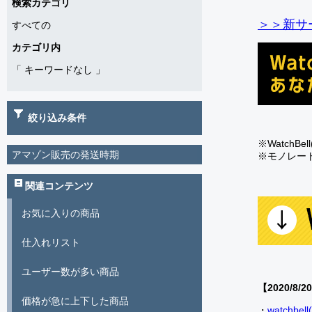
検索カテゴリ
＞＞新サー
すべての
カテゴリ内
「
キーワードなし
」
絞り込み条件
※Watch
アマゾン販売の発送時期
※モノレー
関連コンテンツ
お気に入りの商品
仕入れリスト
ユーザー数が多い商品
【2020/8/2
価格が急に上下した商品
・
watch