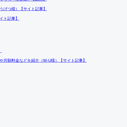
ふうげつ様）【サイト記事】
サイト記事】
）
件や月額料金などを紹介（W-U様）【サイト記事】