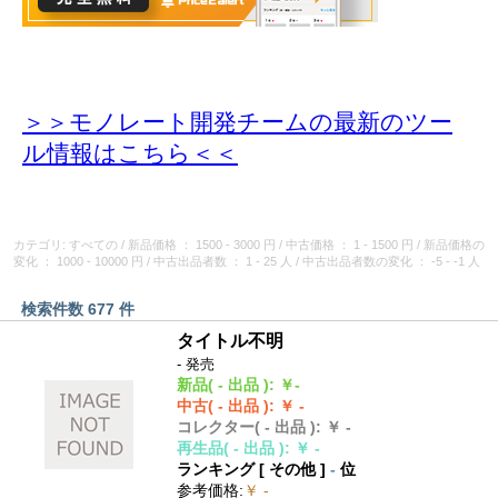
＞＞モノレート開発チームの最新のツー
ル情報
はこちら＜＜
カテゴリ: すべての
/
新品価格
： 1500 - 3000 円
/
中古価格
： 1 - 1500 円
/
新品価格の
変化
： 1000 - 10000 円
/
中古出品者数
： 1 - 25 人
/
中古出品者数の変化
： -5 - -1 人
検索件数 677 件
タイトル不明
- 発売
新品
( - 出品 )
:
￥-
中古
( - 出品 )
:
￥ -
コレクター
( - 出品 )
:
￥ -
再生品
( - 出品 )
:
￥ -
ランキング [
その他
]
-
位
参考価格
:
￥ -