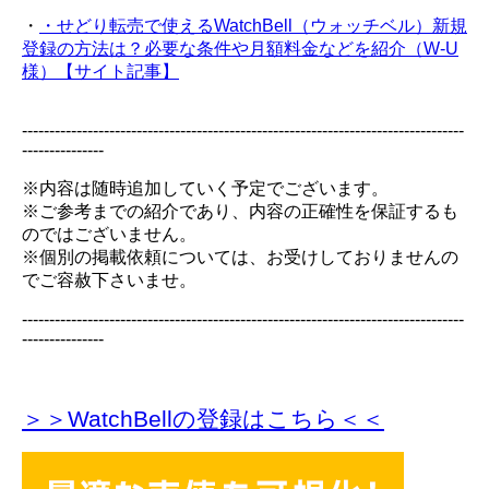
・
・せどり転売で使えるWatchBell（ウォッチベル）新規
登録の方法は？必要な条件や月額料金などを紹介（W-U
様）【サイト記事】
---------------------------------------------------------------------------------
---------------
※内容は随時追加していく予定でございます。
※ご参考までの紹介であり、内容の正確性を保証するも
のではございません。
※個別の掲載依頼については、お受けしておりませんの
でご容赦下さいませ。
---------------------------------------------------------------------------------
---------------
＞＞WatchBellの登録
はこちら＜＜