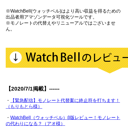
※WatchBell(ウォッチベル)はより高い収益を得るための
出品者用アマゾンデータ可視化ツールです。
※モノレートの代替えやリニューアルではございませ
ん。
【2020/7/1掲載】------
・
【緊急配信】モノレート代替案に終止符を打ちます！
（もりもとら様）
・
WatchBell（ウォッチベル）β版レビュー！モノレート
の代わりになる？（アオ様）