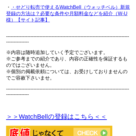
・
・せどり転売で使えるWatchBell（ウォッチベル）新規
登録の方法は？必要な条件や月額料金などを紹介（W-U
様）【サイト記事】
---------------------------------------------------------------------------------
---------------
※内容は随時追加していく予定でございます。
※ご参考までの紹介であり、内容の正確性を保証するも
のではございません。
※個別の掲載依頼については、お受けしておりませんの
でご容赦下さいませ。
---------------------------------------------------------------------------------
---------------
＞＞WatchBellの登録
はこちら＜＜