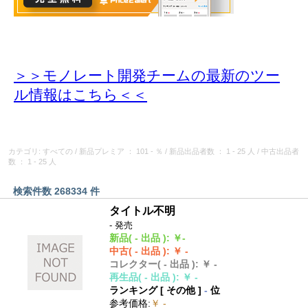
＞＞モノレート開発チームの最新のツー
ル情報
はこちら＜＜
カテゴリ: すべての
/
新品プレミア
： 101 - ％
/
新品出品者数
： 1 - 25 人
/
中古出品者
数
： 1 - 25 人
検索件数 268334 件
タイトル不明
- 発売
新品
( - 出品 )
:
￥-
中古
( - 出品 )
:
￥ -
コレクター
( - 出品 )
:
￥ -
再生品
( - 出品 )
:
￥ -
ランキング [
その他
]
-
位
参考価格
:
￥ -