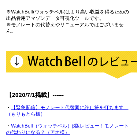
※WatchBell(ウォッチベル)はより高い収益を得るための
出品者用アマゾンデータ可視化ツールです。
※モノレートの代替えやリニューアルではございませ
ん。
【2020/7/1掲載】------
・
【緊急配信】モノレート代替案に終止符を打ちます！
（もりもとら様）
・
WatchBell（ウォッチベル）β版レビュー！モノレート
の代わりになる？（アオ様）