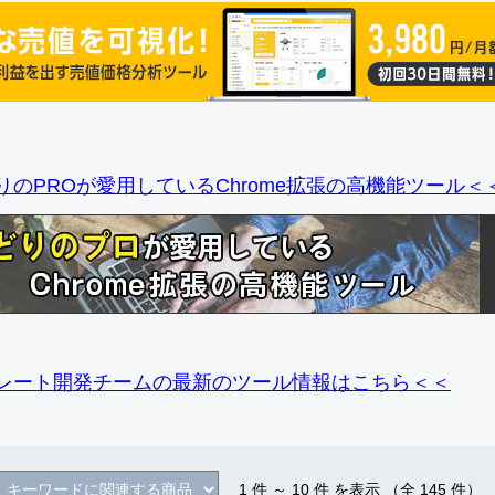
りのPROが愛用しているChrome拡張の高機能ツール＜
レート開発チームの最新のツール情報
はこちら＜＜
1
件 ～
10
件 を表示 （全
145
件）