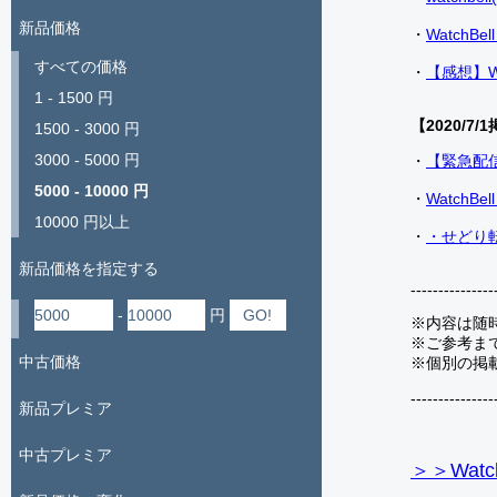
新品価格
・
Watch
すべての価格
・
【感想】W
1 - 1500 円
【2020/7/1
1500 - 3000 円
3000 - 5000 円
・
【緊急配
5000 - 10000 円
・
Watch
10000 円以上
・
・せどり転
新品価格を指定する
---------------
-
円
※内容は随
※ご参考ま
中古価格
※個別の掲
---------------
新品プレミア
中古プレミア
＞＞Watc