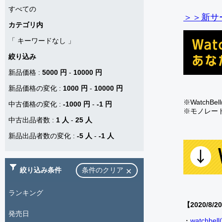
すべての
＞＞新サー
カテゴリ内
「
キーワードなし
」
絞り込み
新品価格
:
5000 円
-
10000 円
新品価格の変化
:
1000 円
-
10000 円
※Watch
中古価格の変化
:
-1000 円
-
-1 円
※モノレー
中古出品者数
:
1 人
-
25 人
新品出品者数の変化
:
-5 人
-
-1 人
絞り込み条件
条件のクリア
ランキング
【2020/8/2
発売日
・
watch