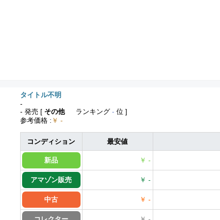
タイトル不明
-
- 発売
[
その他
ランキング
-
位 ]
参考価格
:
￥ -
コンディション
最安値
新品
￥ -
アマゾン販売
￥ -
中古
￥ -
コレクター
￥ -