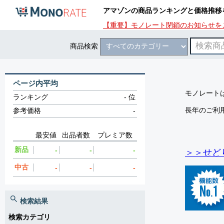
アマゾンの商品ランキングと価格推移
【重要】モノレート閉鎖のお知らせを
商品検索
ページ内平均
モノレートは
ランキング
-
位
長年のご利
参考価格
-
最安値
出品者数
プレミア数
新品
-
-
-
＞＞せど
中古
-
-
-
検索結果
検索カテゴリ