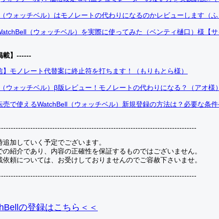
Bell（ウォッチベル）はモノレートの代わりになるのかレビューします（
atchBell（ウォッチベル）を実際に使ってみた（ベンティ樋口）様【
掲載】------
信】モノレート代替案に終止符を打ちます！（もりもとら様）
Bell（ウォッチベル）β版レビュー！モノレートの代わりになる？（アオ様
売で使えるWatchBell（ウォッチベル）新規登録の方法は？必要な条
---------------------------------------------------------------------------------
時追加していく予定でございます。
での紹介であり、内容の正確性を保証するものではございません。
載依頼については、お受けしておりませんのでご容赦下さいませ。
---------------------------------------------------------------------------------
hBellの登録
はこちら＜＜