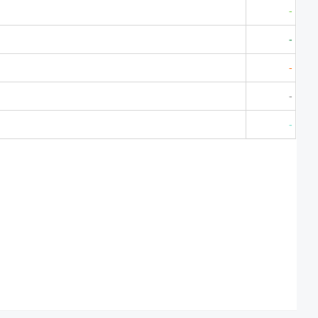
-
-
-
-
-