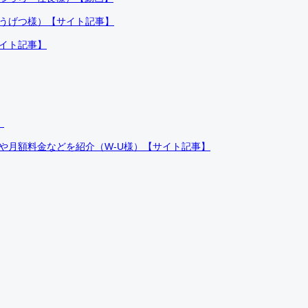
ふうげつ様）【サイト記事】
サイト記事】
）
件や月額料金などを紹介（W-U様）【サイト記事】