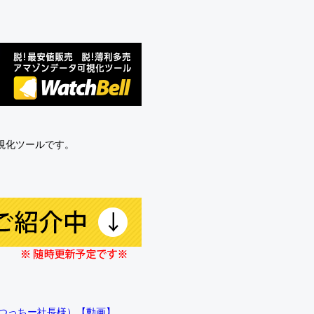
可視化ツールです。
!!（つっちー社長様）【動画】