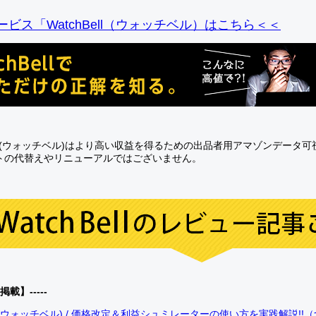
ビス「WatchBell（ウォッチベル）はこちら＜＜
Bell(ウォッチベル)はより高い収益を得るための出品者用アマゾンデータ
トの代替えやリニューアルではございません。
0掲載】-----
bell(ウォッチベル) / 価格改定＆利益シュミレーターの使い方を実践解説