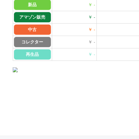
新品
￥ -
アマゾン販売
￥ -
中古
￥ -
コレクター
￥ -
再生品
￥ -