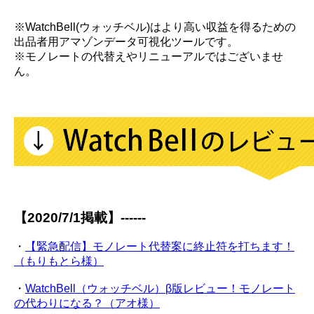
※WatchBell(ウォッチベル)はより高い収益を得るための
出品者用アマゾンデータ可視化ツールです。
※モノレートの代替えやリニューアルではございませ
ん。
【2020/7/1掲載】------
・
【緊急配信】モノレート代替案に終止符を打ちます！
（もりもとら様）
・
WatchBell（ウォッチベル）β版レビュー！モノレート
の代わりになる？（アオ様）