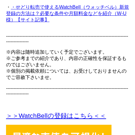
・
・せどり転売で使えるWatchBell（ウォッチベル）新規
登録の方法は？必要な条件や月額料金などを紹介（W-U
様）【サイト記事】
---------------------------------------------------------------------------------
---------------
※内容は随時追加していく予定でございます。
※ご参考までの紹介であり、内容の正確性を保証するも
のではございません。
※個別の掲載依頼については、お受けしておりませんの
でご容赦下さいませ。
---------------------------------------------------------------------------------
---------------
＞＞WatchBellの登録
はこちら＜＜