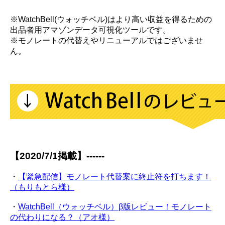
※WatchBell(ウォッチベル)はより高い収益を得るための
出品者用アマゾンデータ可視化ツールです。
※モノレートの代替えやリニューアルではございませ
ん。
【2020/7/1掲載】------
・
【緊急配信】モノレート代替案に終止符を打ちます！
（もりもとら様）
・
WatchBell（ウォッチベル）β版レビュー！モノレート
の代わりになる？（アオ様）