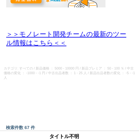
＞＞モノレート開発チームの最新のツー
ル情報
はこちら＜＜
カテゴリ: すべての
/
新品価格
： 5000 - 10000 円
/
新品プレミア
： 50 - 100 ％
/
中古
価格の変化
： -1000 - -1 円
/
中古出品者数
： 1 - 25 人
/
新品出品者数の変化
： -5 - -1
人
検索件数 67 件
タイトル不明