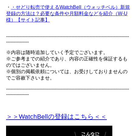
・
・せどり転売で使えるWatchBell（ウォッチベル）新規
登録の方法は？必要な条件や月額料金などを紹介（W-U
様）【サイト記事】
---------------------------------------------------------------------------------
---------------
※内容は随時追加していく予定でございます。
※ご参考までの紹介であり、内容の正確性を保証するも
のではございません。
※個別の掲載依頼については、お受けしておりませんの
でご容赦下さいませ。
---------------------------------------------------------------------------------
---------------
＞＞WatchBellの登録
はこちら＜＜