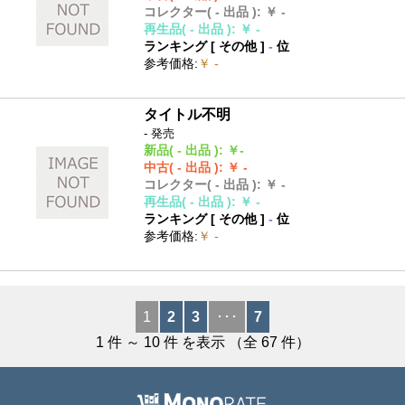
コレクター
( - 出品 )
:
￥ -
再生品
( - 出品 )
:
￥ -
ランキング [
その他
]
-
位
参考価格
:
￥ -
タイトル不明
- 発売
新品
( - 出品 )
:
￥-
中古
( - 出品 )
:
￥ -
コレクター
( - 出品 )
:
￥ -
再生品
( - 出品 )
:
￥ -
ランキング [
その他
]
-
位
参考価格
:
￥ -
1
2
3
･･･
7
1
件 ～
10
件 を表示 （全
67
件）