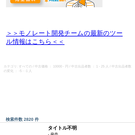
＞＞モノレート開発チームの最新のツー
ル情報
はこちら＜＜
カテゴリ: すべての
/
中古価格
： 10000 - 円
/
中古出品者数
： 1 - 25 人
/
中古出品者数
の変化
： -5 - -1 人
検索件数 2820 件
タイトル不明
- 発売