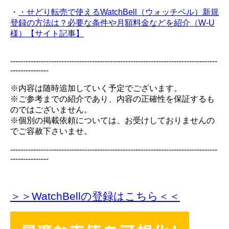
・
・せどり転売で使えるWatchBell（ウォッチベル）新規
登録の方法は？必要な条件や月額料金などを紹介（W-U
様）【サイト記事】
---------------------------------------------------------------------------------
---------------
※内容は随時追加していく予定でございます。
※ご参考までの紹介であり、内容の正確性を保証するも
のではございません。
※個別の掲載依頼については、お受けしておりませんの
でご容赦下さいませ。
---------------------------------------------------------------------------------
---------------
＞＞WatchBellの登録
はこちら＜＜