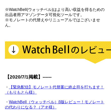
※WatchBell(ウォッチベル)はより高い収益を得るための
出品者用アマゾンデータ可視化ツールです。
※モノレートの代替えやリニューアルではございませ
ん。
【2020/7/1掲載】------
・
【緊急配信】モノレート代替案に終止符を打ちます！
（もりもとら様）
・
WatchBell（ウォッチベル）β版レビュー！モノレート
の代わりになる？（アオ様）