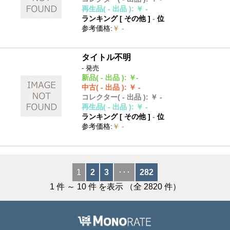
再生品
( - 出品 )
:
￥ -
ランキング [
その他
]
-
位
参考価格
:
￥ -
タイトル不明
- 発売
新品
( - 出品 )
:
￥-
中古
( - 出品 )
:
￥ -
コレクター
( - 出品 )
:
￥ -
再生品
( - 出品 )
:
￥ -
ランキング [
その他
]
-
位
参考価格
:
￥ -
1
2
3
･･･
282
1
件 ～
10
件 を表示 （全
2820
件）