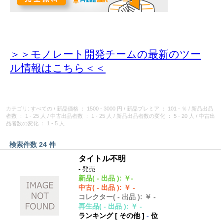
＞＞モノレート開発チームの最新のツー
ル情報
はこちら＜＜
カテゴリ: すべての
/
新品価格
： 1500 - 3000 円
/
新品プレミア
： 101 - ％
/
新品出品
者数
： 1 - 25 人
/
中古出品者数
： 1 - 25 人
/
新品出品者数の変化
： 5 - 20 人
/
中古出
品者数の変化
： 1 - 5 人
検索件数 24 件
タイトル不明
- 発売
新品
( - 出品 )
:
￥-
中古
( - 出品 )
:
￥ -
コレクター
( - 出品 )
:
￥ -
再生品
( - 出品 )
:
￥ -
ランキング [
その他
]
-
位