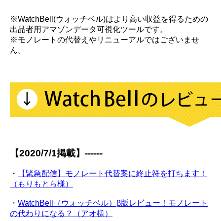
※WatchBell(ウォッチベル)はより高い収益を得るための
出品者用アマゾンデータ可視化ツールです。
※モノレートの代替えやリニューアルではございませ
ん。
【2020/7/1掲載】------
・
【緊急配信】モノレート代替案に終止符を打ちます！
（もりもとら様）
・
WatchBell（ウォッチベル）β版レビュー！モノレート
の代わりになる？（アオ様）