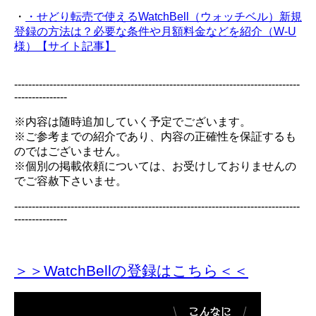
・
・せどり転売で使えるWatchBell（ウォッチベル）新規
登録の方法は？必要な条件や月額料金などを紹介（W-U
様）【サイト記事】
---------------------------------------------------------------------------------
---------------
※内容は随時追加していく予定でございます。
※ご参考までの紹介であり、内容の正確性を保証するも
のではございません。
※個別の掲載依頼については、お受けしておりませんの
でご容赦下さいませ。
---------------------------------------------------------------------------------
---------------
＞＞WatchBellの登録
はこちら＜＜