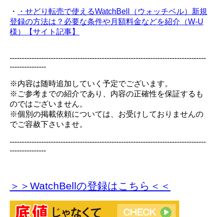
・
・せどり転売で使えるWatchBell（ウォッチベル）新規
登録の方法は？必要な条件や月額料金などを紹介（W-U
様）【サイト記事】
---------------------------------------------------------------------------------
---------------
※内容は随時追加していく予定でございます。
※ご参考までの紹介であり、内容の正確性を保証するも
のではございません。
※個別の掲載依頼については、お受けしておりませんの
でご容赦下さいませ。
---------------------------------------------------------------------------------
---------------
＞＞WatchBellの登録
はこちら＜＜