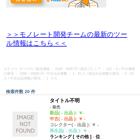
＞＞モノレート開発チームの最新のツー
ル情報
はこちら＜＜
カテゴリ: すべての
/
新品価格
： 1500 - 3000 円
/
新品プレミア
： 101 - ％
/
中古価格
の変化
： 1000 - 10000 円
/
中古出品者数
： 1 - 25 人
/
新品出品者数の変化
： 5 - 20
人
/
中古出品者数の変化
： 1 - 5 人
検索件数 20 件
タイトル不明
- 発売
新品
( - 出品 )
:
￥-
中古
( - 出品 )
:
￥ -
コレクター
( - 出品 )
:
￥ -
再生品
( - 出品 )
:
￥ -
ランキング [
その他
]
-
位