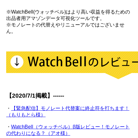
※WatchBell(ウォッチベル)はより高い収益を得るための
出品者用アマゾンデータ可視化ツールです。
※モノレートの代替えやリニューアルではございませ
ん。
【2020/7/1掲載】------
・
【緊急配信】モノレート代替案に終止符を打ちます！
（もりもとら様）
・
WatchBell（ウォッチベル）β版レビュー！モノレート
の代わりになる？（アオ様）