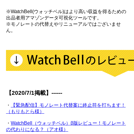
※WatchBell(ウォッチベル)はより高い収益を得るための
出品者用アマゾンデータ可視化ツールです。
※モノレートの代替えやリニューアルではございませ
ん。
【2020/7/1掲載】------
・
【緊急配信】モノレート代替案に終止符を打ちます！
（もりもとら様）
・
WatchBell（ウォッチベル）β版レビュー！モノレート
の代わりになる？（アオ様）