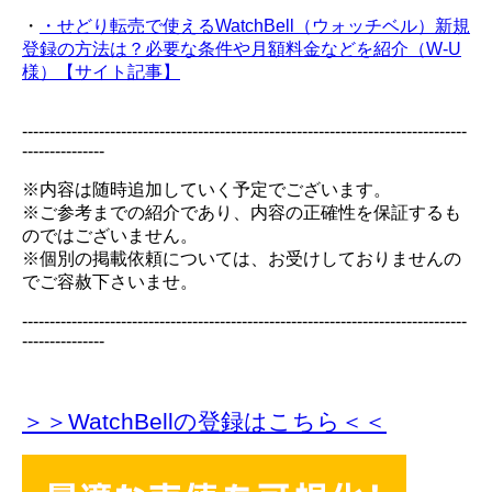
・
・せどり転売で使えるWatchBell（ウォッチベル）新規
登録の方法は？必要な条件や月額料金などを紹介（W-U
様）【サイト記事】
---------------------------------------------------------------------------------
---------------
※内容は随時追加していく予定でございます。
※ご参考までの紹介であり、内容の正確性を保証するも
のではございません。
※個別の掲載依頼については、お受けしておりませんの
でご容赦下さいませ。
---------------------------------------------------------------------------------
---------------
＞＞WatchBellの登録
はこちら＜＜