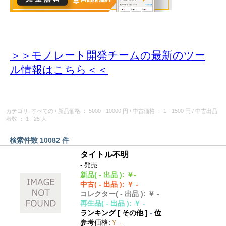
＞＞モノレート開発チームの最新のツー
ル情報
はこちら＜＜
カテゴリ: すべての
/
新品価格
： 5000 - 10000 円
/
中古価格
： 1 - 1500 円
/
中古出品
者数
： 1 - 25 人
検索件数 10082 件
タイトル不明
- 発売
新品
( - 出品 )
:
￥-
中古
( - 出品 )
:
￥ -
コレクター
( - 出品 )
:
￥ -
再生品
( - 出品 )
:
￥ -
ランキング [
その他
]
-
位
参考価格
:
￥ -