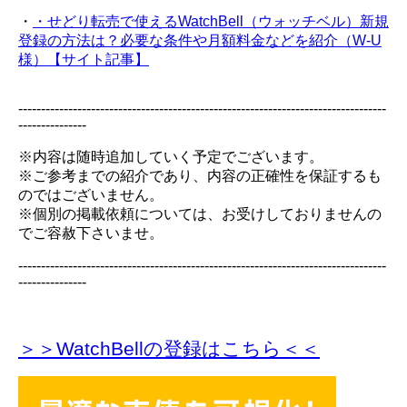
・
・せどり転売で使えるWatchBell（ウォッチベル）新規
登録の方法は？必要な条件や月額料金などを紹介（W-U
様）【サイト記事】
---------------------------------------------------------------------------------
---------------
※内容は随時追加していく予定でございます。
※ご参考までの紹介であり、内容の正確性を保証するも
のではございません。
※個別の掲載依頼については、お受けしておりませんの
でご容赦下さいませ。
---------------------------------------------------------------------------------
---------------
＞＞WatchBellの登録
はこちら＜＜