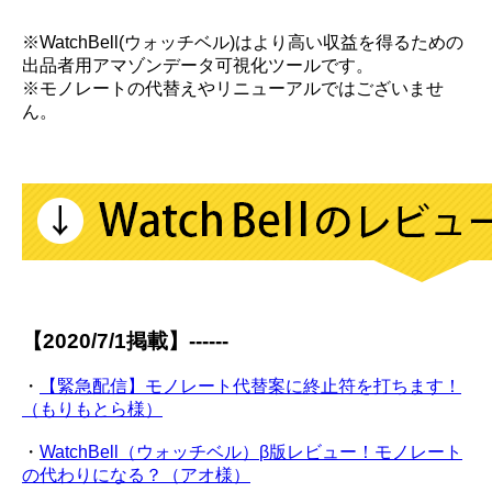
※WatchBell(ウォッチベル)はより高い収益を得るための
出品者用アマゾンデータ可視化ツールです。
※モノレートの代替えやリニューアルではございませ
ん。
【2020/7/1掲載】------
・
【緊急配信】モノレート代替案に終止符を打ちます！
（もりもとら様）
・
WatchBell（ウォッチベル）β版レビュー！モノレート
の代わりになる？（アオ様）