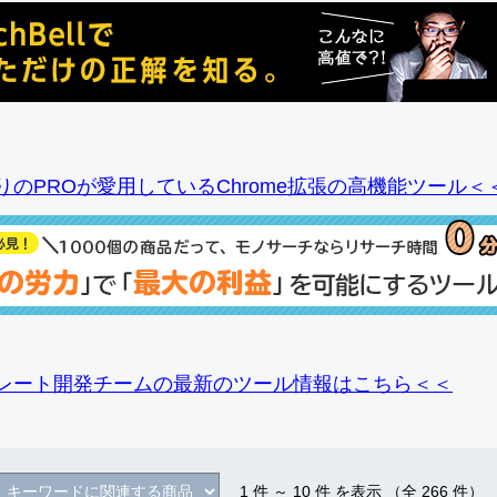
りのPROが愛用しているChrome拡張の高機能ツール＜
レート開発チームの最新のツール情報
はこちら＜＜
1
件 ～
10
件 を表示 （全
266
件）