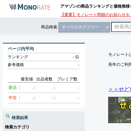
アマゾンの商品ランキングと価格推移
【重要】モノレート閉鎖のお知らせを
商品検索
ページ内平均
モノレートは
ランキング
-
位
長年のご利
参考価格
-
最安値
出品者数
プレミア数
新品
-
-
-
＞＞せど
中古
-
-
-
検索結果
検索カテゴリ