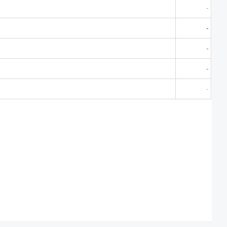
-
-
-
-
-