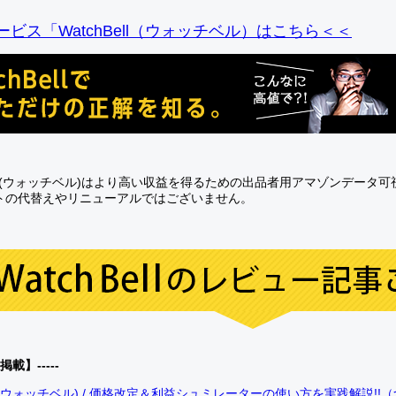
ビス「WatchBell（ウォッチベル）はこちら＜＜
Bell(ウォッチベル)はより高い収益を得るための出品者用アマゾンデータ
トの代替えやリニューアルではございません。
0掲載】-----
bell(ウォッチベル) / 価格改定＆利益シュミレーターの使い方を実践解説