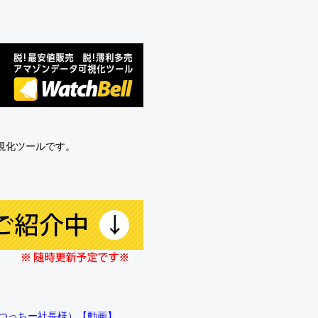
可視化ツールです。
!!（つっちー社長様）【動画】