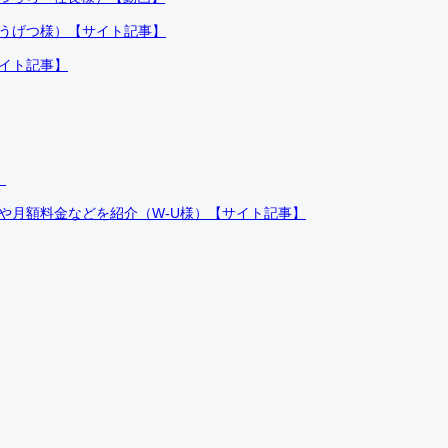
ふうげつ様）【サイト記事】
サイト記事】
）
件や月額料金などを紹介（W-U様）【サイト記事】