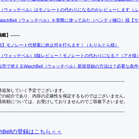
Bell（ウォッチベル）はモノレートの代わりになるのかレビューします（
atchBell（ウォッチベル）を実際に使ってみた（ベンティ樋口）様【
掲載】------
信】モノレート代替案に終止符を打ちます！（もりもとら様）
Bell（ウォッチベル）β版レビュー！モノレートの代わりになる？（アオ様
売で使えるWatchBell（ウォッチベル）新規登録の方法は？必要な条
---------------------------------------------------------------------------------
時追加していく予定でございます。
での紹介であり、内容の正確性を保証するものではございません。
載依頼については、お受けしておりませんのでご容赦下さいませ。
---------------------------------------------------------------------------------
hBellの登録
はこちら＜＜