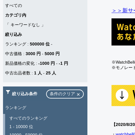
すべての
＞＞新サー
カテゴリ内
「
キーワードなし
」
絞り込み
ランキング
:
500000 位
-
中古価格
:
3000 円
-
5000 円
※Watch
新品価格の変化
:
-1000 円
-
-1 円
※モノレー
中古出品者数
:
1 人
-
25 人
絞り込み条件
条件のクリア
ランキング
すべてのランキング
【2020/8/2
1 - 10000 位
・
watch