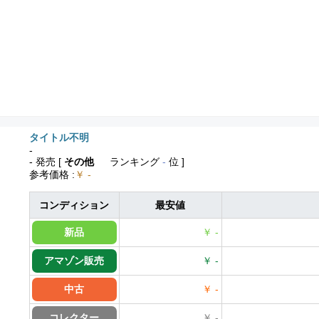
タイトル不明
-
- 発売
[
その他
ランキング
-
位 ]
参考価格
:
￥ -
コンディション
最安値
新品
￥ -
アマゾン販売
￥ -
中古
￥ -
コレクター
￥ -