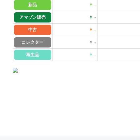
新品
￥ -
アマゾン販売
￥ -
中古
￥ -
コレクター
￥ -
再生品
￥ -