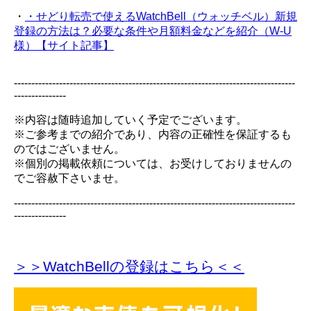
・
・せどり転売で使えるWatchBell（ウォッチベル）新規
登録の方法は？必要な条件や月額料金などを紹介（W-U
様）【サイト記事】
---------------------------------------------------------------------------------
---------------
※内容は随時追加していく予定でございます。
※ご参考までの紹介であり、内容の正確性を保証するも
のではございません。
※個別の掲載依頼については、お受けしておりませんの
でご容赦下さいませ。
---------------------------------------------------------------------------------
---------------
＞＞WatchBellの登録
はこちら＜＜