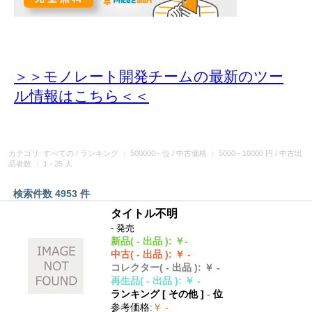
＞＞モノレート開発チームの最新のツー
ル情報
はこちら＜＜
カテゴリ: すべての
/
ランキング
： 500000 - 位
/
中古価格
： 5000 - 10000 円
/
中古出
品者数
： 1 - 25 人
検索件数 4953 件
タイトル不明
- 発売
新品
( - 出品 )
:
￥-
中古
( - 出品 )
:
￥ -
コレクター
( - 出品 )
:
￥ -
再生品
( - 出品 )
:
￥ -
ランキング [
その他
]
-
位
参考価格
:
￥ -