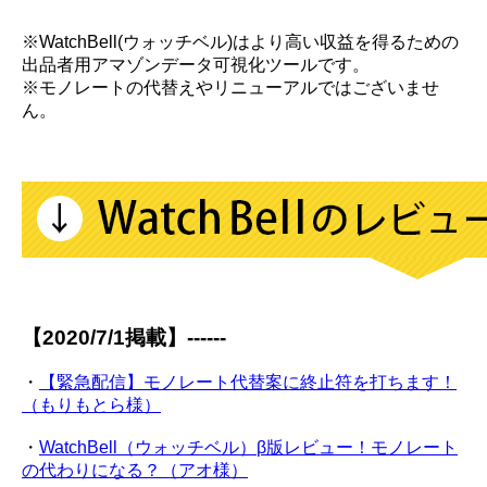
※WatchBell(ウォッチベル)はより高い収益を得るための
出品者用アマゾンデータ可視化ツールです。
※モノレートの代替えやリニューアルではございませ
ん。
【2020/7/1掲載】------
・
【緊急配信】モノレート代替案に終止符を打ちます！
（もりもとら様）
・
WatchBell（ウォッチベル）β版レビュー！モノレート
の代わりになる？（アオ様）