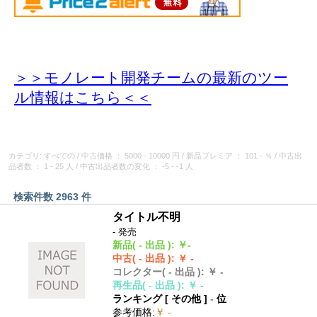
＞＞モノレート開発チームの最新のツー
ル情報
はこちら＜＜
カテゴリ: すべての
/
中古価格
： 5000 - 10000 円
/
新品プレミア
： 101 - ％
/
中古出
品者数
： 1 - 25 人
/
中古出品者数の変化
： -5 - -1 人
検索件数 2963 件
タイトル不明
- 発売
新品
( - 出品 )
:
￥-
中古
( - 出品 )
:
￥ -
コレクター
( - 出品 )
:
￥ -
再生品
( - 出品 )
:
￥ -
ランキング [
その他
]
-
位
参考価格
:
￥ -