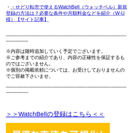
・
・せどり転売で使えるWatchBell（ウォッチベル）新規
登録の方法は？必要な条件や月額料金などを紹介（W-U
様）【サイト記事】
---------------------------------------------------------------------------------
---------------
※内容は随時追加していく予定でございます。
※ご参考までの紹介であり、内容の正確性を保証するも
のではございません。
※個別の掲載依頼については、お受けしておりませんの
でご容赦下さいませ。
---------------------------------------------------------------------------------
---------------
＞＞WatchBellの登録
はこちら＜＜