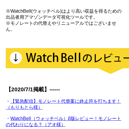
※WatchBell(ウォッチベル)はより高い収益を得るための
出品者用アマゾンデータ可視化ツールです。
※モノレートの代替えやリニューアルではございませ
ん。
【2020/7/1掲載】------
・
【緊急配信】モノレート代替案に終止符を打ちます！
（もりもとら様）
・
WatchBell（ウォッチベル）β版レビュー！モノレート
の代わりになる？（アオ様）