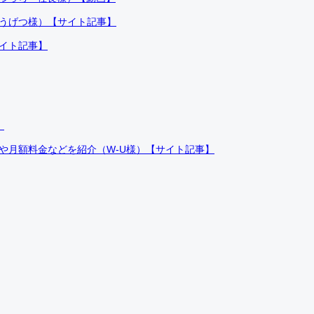
ふうげつ様）【サイト記事】
サイト記事】
）
件や月額料金などを紹介（W-U様）【サイト記事】