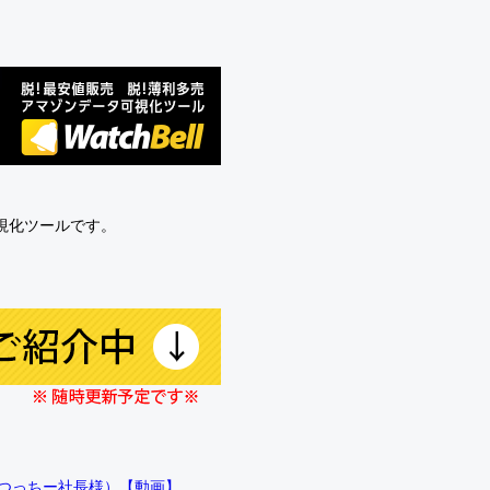
可視化ツールです。
!!（つっちー社長様）【動画】