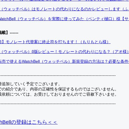
Bell（ウォッチベル）はモノレートの代わりになるのかレビューします（
atchBell（ウォッチベル）を実際に使ってみた（ベンティ樋口）様【
掲載】------
信】モノレート代替案に終止符を打ちます！（もりもとら様）
Bell（ウォッチベル）β版レビュー！モノレートの代わりになる？（アオ様
売で使えるWatchBell（ウォッチベル）新規登録の方法は？必要な条
---------------------------------------------------------------------------------
時追加していく予定でございます。
での紹介であり、内容の正確性を保証するものではございません。
載依頼については、お受けしておりませんのでご容赦下さいませ。
---------------------------------------------------------------------------------
hBellの登録
はこちら＜＜