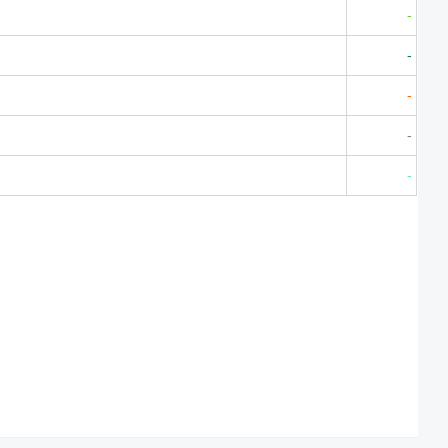
-
-
-
-
-