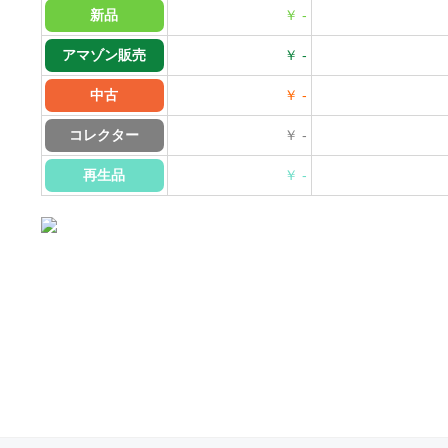
新品
￥ -
アマゾン販売
￥ -
中古
￥ -
コレクター
￥ -
再生品
￥ -