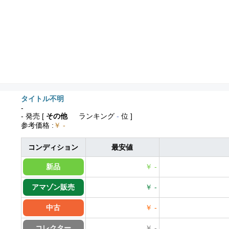
タイトル不明
-
- 発売
[
その他
ランキング
-
位 ]
参考価格
:
￥ -
コンディション
最安値
新品
￥ -
アマゾン販売
￥ -
中古
￥ -
コレクター
￥ -