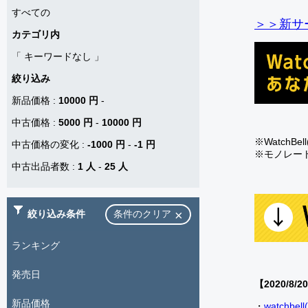
すべての
＞＞新サー
カテゴリ内
「
キーワードなし
」
絞り込み
新品価格
:
10000 円
-
中古価格
:
5000 円
-
10000 円
※Watch
中古価格の変化
:
-1000 円
-
-1 円
※モノレー
中古出品者数
:
1 人
-
25 人
絞り込み条件
条件のクリア
ランキング
発売日
【2020/8/2
新品価格
・
watch