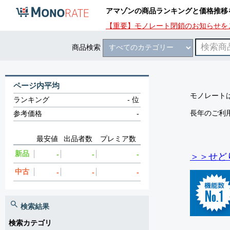
アマゾンの商品ランキングと価格推移
【重要】モノレート閉鎖のお知らせを
商品検索
ページ内平均
モノレートは
ランキング
-
位
長年のご利
参考価格
-
最安値
出品者数
プレミア数
新品
-
-
-
＞＞せど
中古
-
-
-
検索結果
検索カテゴリ