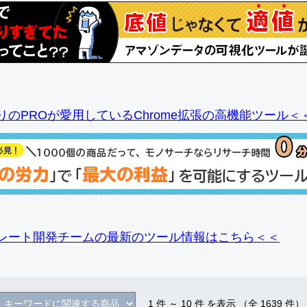
りのPROが愛用しているChrome拡張の高機能ツール＜
レート開発チームの最新のツール情報
はこちら＜＜
1
件 ～
10
件 を表示 （全
1639
件）