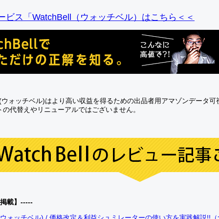
ビス「WatchBell（ウォッチベル）はこちら＜＜
Bell(ウォッチベル)はより高い収益を得るための出品者用アマゾンデータ
トの代替えやリニューアルではございません。
0掲載】-----
bell(ウォッチベル) / 価格改定＆利益シュミレーターの使い方を実践解説