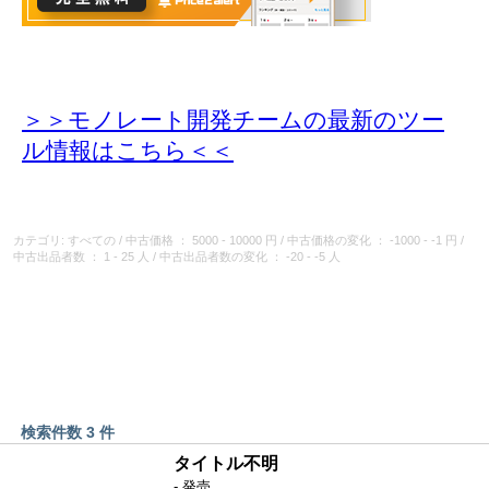
＞＞モノレート開発チームの最新のツー
ル情報
はこちら＜＜
カテゴリ: すべての
/
中古価格
： 5000 - 10000 円
/
中古価格の変化
： -1000 - -1 円
/
中古出品者数
： 1 - 25 人
/
中古出品者数の変化
： -20 - -5 人
検索件数 3 件
タイトル不明
- 発売