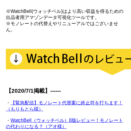
※WatchBell(ウォッチベル)はより高い収益を得るための
出品者用アマゾンデータ可視化ツールです。
※モノレートの代替えやリニューアルではございませ
ん。
【2020/7/1掲載】------
・
【緊急配信】モノレート代替案に終止符を打ちます！
（もりもとら様）
・
WatchBell（ウォッチベル）β版レビュー！モノレート
の代わりになる？（アオ様）