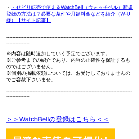
・
・せどり転売で使えるWatchBell（ウォッチベル）新規
登録の方法は？必要な条件や月額料金などを紹介（W-U
様）【サイト記事】
---------------------------------------------------------------------------------
---------------
※内容は随時追加していく予定でございます。
※ご参考までの紹介であり、内容の正確性を保証するも
のではございません。
※個別の掲載依頼については、お受けしておりませんの
でご容赦下さいませ。
---------------------------------------------------------------------------------
---------------
＞＞WatchBellの登録
はこちら＜＜