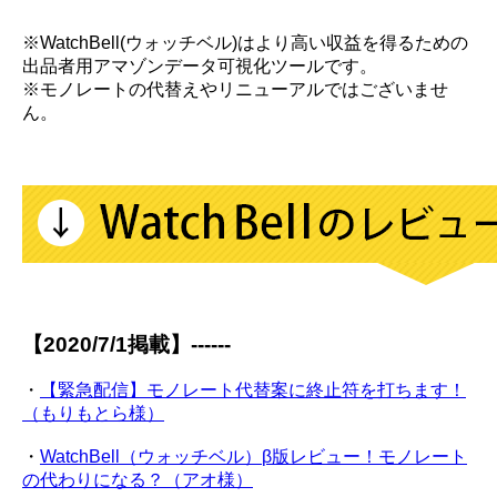
※WatchBell(ウォッチベル)はより高い収益を得るための
出品者用アマゾンデータ可視化ツールです。
※モノレートの代替えやリニューアルではございませ
ん。
【2020/7/1掲載】------
・
【緊急配信】モノレート代替案に終止符を打ちます！
（もりもとら様）
・
WatchBell（ウォッチベル）β版レビュー！モノレート
の代わりになる？（アオ様）