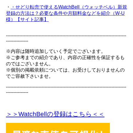
・
・せどり転売で使えるWatchBell（ウォッチベル）新規
登録の方法は？必要な条件や月額料金などを紹介（W-U
様）【サイト記事】
---------------------------------------------------------------------------------
---------------
※内容は随時追加していく予定でございます。
※ご参考までの紹介であり、内容の正確性を保証するも
のではございません。
※個別の掲載依頼については、お受けしておりませんの
でご容赦下さいませ。
---------------------------------------------------------------------------------
---------------
＞＞WatchBellの登録
はこちら＜＜