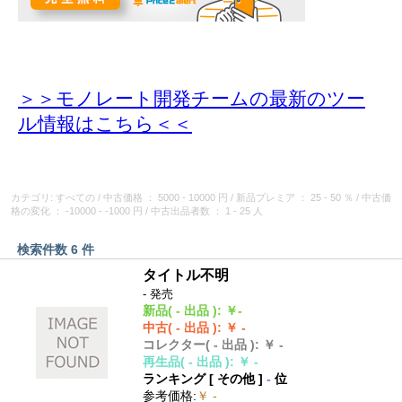
＞＞モノレート開発チームの最新のツー
ル情報
はこちら＜＜
カテゴリ: すべての
/
中古価格
： 5000 - 10000 円
/
新品プレミア
： 25 - 50 ％
/
中古価
格の変化
： -10000 - -1000 円
/
中古出品者数
： 1 - 25 人
検索件数 6 件
タイトル不明
- 発売
新品
( - 出品 )
:
￥-
中古
( - 出品 )
:
￥ -
コレクター
( - 出品 )
:
￥ -
再生品
( - 出品 )
:
￥ -
ランキング [
その他
]
-
位
参考価格
:
￥ -