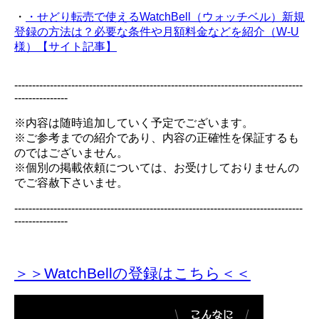
・
・せどり転売で使えるWatchBell（ウォッチベル）新規
登録の方法は？必要な条件や月額料金などを紹介（W-U
様）【サイト記事】
---------------------------------------------------------------------------------
---------------
※内容は随時追加していく予定でございます。
※ご参考までの紹介であり、内容の正確性を保証するも
のではございません。
※個別の掲載依頼については、お受けしておりませんの
でご容赦下さいませ。
---------------------------------------------------------------------------------
---------------
＞＞WatchBellの登録
はこちら＜＜