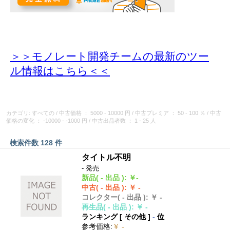
＞＞モノレート開発チームの最新のツー
ル情報
はこちら＜＜
カテゴリ: すべての
/
中古価格
： 5000 - 10000 円
/
中古プレミア
： 50 - 100 ％
/
中古
価格の変化
： -10000 - -1000 円
/
中古出品者数
： 1 - 25 人
検索件数 128 件
タイトル不明
- 発売
新品
( - 出品 )
:
￥-
中古
( - 出品 )
:
￥ -
コレクター
( - 出品 )
:
￥ -
再生品
( - 出品 )
:
￥ -
ランキング [
その他
]
-
位
参考価格
:
￥ -