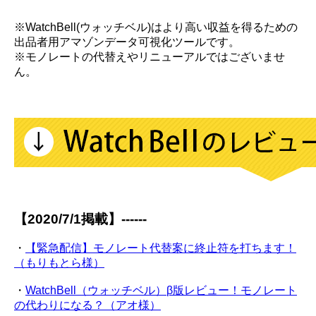
※WatchBell(ウォッチベル)はより高い収益を得るための
出品者用アマゾンデータ可視化ツールです。
※モノレートの代替えやリニューアルではございませ
ん。
【2020/7/1掲載】------
・
【緊急配信】モノレート代替案に終止符を打ちます！
（もりもとら様）
・
WatchBell（ウォッチベル）β版レビュー！モノレート
の代わりになる？（アオ様）