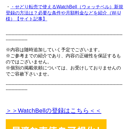
・
・せどり転売で使えるWatchBell（ウォッチベル）新規
登録の方法は？必要な条件や月額料金などを紹介（W-U
様）【サイト記事】
---------------------------------------------------------------------------------
---------------
※内容は随時追加していく予定でございます。
※ご参考までの紹介であり、内容の正確性を保証するも
のではございません。
※個別の掲載依頼については、お受けしておりませんの
でご容赦下さいませ。
---------------------------------------------------------------------------------
---------------
＞＞WatchBellの登録
はこちら＜＜