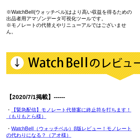
※WatchBell(ウォッチベル)はより高い収益を得るための
出品者用アマゾンデータ可視化ツールです。
※モノレートの代替えやリニューアルではございませ
ん。
【2020/7/1掲載】------
・
【緊急配信】モノレート代替案に終止符を打ちます！
（もりもとら様）
・
WatchBell（ウォッチベル）β版レビュー！モノレート
の代わりになる？（アオ様）