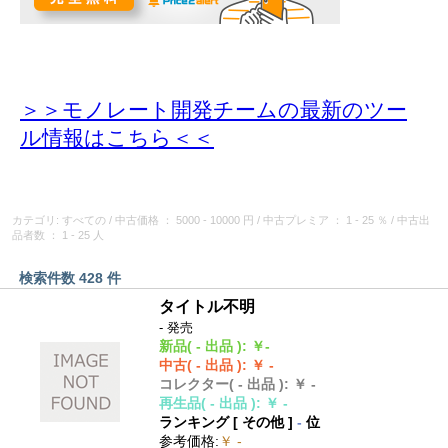
＞＞モノレート開発チームの最新のツー
ル情報
はこちら＜＜
カテゴリ: すべての
/
中古価格
： 5000 - 10000 円
/
中古プレミア
： 1 - 25 ％
/
中古出
品者数
： 1 - 25 人
検索件数 428 件
タイトル不明
- 発売
新品
( - 出品 )
:
￥-
中古
( - 出品 )
:
￥ -
コレクター
( - 出品 )
:
￥ -
再生品
( - 出品 )
:
￥ -
ランキング [
その他
]
-
位
参考価格
:
￥ -