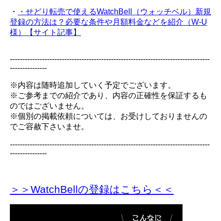
・
・せどり転売で使えるWatchBell（ウォッチベル）新規
登録の方法は？必要な条件や月額料金などを紹介（W-U
様）【サイト記事】
---------------------------------------------------------------------------------
---------------
※内容は随時追加していく予定でございます。
※ご参考までの紹介であり、内容の正確性を保証するも
のではございません。
※個別の掲載依頼については、お受けしておりませんの
でご容赦下さいませ。
---------------------------------------------------------------------------------
---------------
＞＞WatchBellの登録
はこちら＜＜