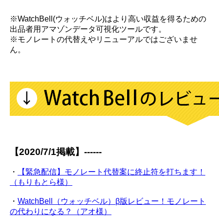
※WatchBell(ウォッチベル)はより高い収益を得るための
出品者用アマゾンデータ可視化ツールです。
※モノレートの代替えやリニューアルではございませ
ん。
【2020/7/1掲載】------
・
【緊急配信】モノレート代替案に終止符を打ちます！
（もりもとら様）
・
WatchBell（ウォッチベル）β版レビュー！モノレート
の代わりになる？（アオ様）