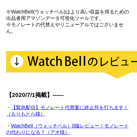
※WatchBell(ウォッチベル)はより高い収益を得るための
出品者用アマゾンデータ可視化ツールです。
※モノレートの代替えやリニューアルではございませ
ん。
【2020/7/1掲載】------
・
【緊急配信】モノレート代替案に終止符を打ちます！
（もりもとら様）
・
WatchBell（ウォッチベル）β版レビュー！モノレート
の代わりになる？（アオ様）