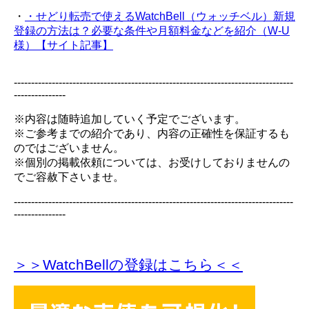
・
・せどり転売で使えるWatchBell（ウォッチベル）新規
登録の方法は？必要な条件や月額料金などを紹介（W-U
様）【サイト記事】
---------------------------------------------------------------------------------
---------------
※内容は随時追加していく予定でございます。
※ご参考までの紹介であり、内容の正確性を保証するも
のではございません。
※個別の掲載依頼については、お受けしておりませんの
でご容赦下さいませ。
---------------------------------------------------------------------------------
---------------
＞＞WatchBellの登録
はこちら＜＜