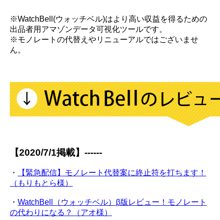
※WatchBell(ウォッチベル)はより高い収益を得るための
出品者用アマゾンデータ可視化ツールです。
※モノレートの代替えやリニューアルではございませ
ん。
【2020/7/1掲載】------
・
【緊急配信】モノレート代替案に終止符を打ちます！
（もりもとら様）
・
WatchBell（ウォッチベル）β版レビュー！モノレート
の代わりになる？（アオ様）