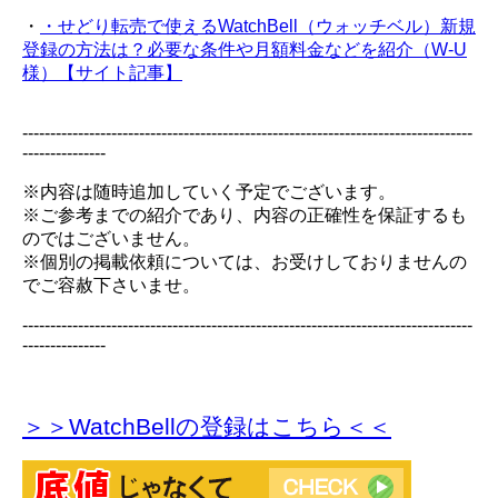
・
・せどり転売で使えるWatchBell（ウォッチベル）新規
登録の方法は？必要な条件や月額料金などを紹介（W-U
様）【サイト記事】
---------------------------------------------------------------------------------
---------------
※内容は随時追加していく予定でございます。
※ご参考までの紹介であり、内容の正確性を保証するも
のではございません。
※個別の掲載依頼については、お受けしておりませんの
でご容赦下さいませ。
---------------------------------------------------------------------------------
---------------
＞＞WatchBellの登録
はこちら＜＜