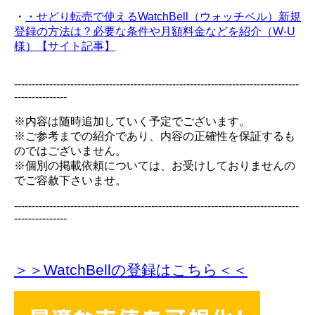
・
・せどり転売で使えるWatchBell（ウォッチベル）新規
登録の方法は？必要な条件や月額料金などを紹介（W-U
様）【サイト記事】
---------------------------------------------------------------------------------
---------------
※内容は随時追加していく予定でございます。
※ご参考までの紹介であり、内容の正確性を保証するも
のではございません。
※個別の掲載依頼については、お受けしておりませんの
でご容赦下さいませ。
---------------------------------------------------------------------------------
---------------
＞＞WatchBellの登録
はこちら＜＜