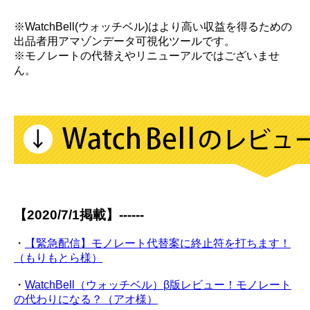
※WatchBell(ウォッチベル)はより高い収益を得るための
出品者用アマゾンデータ可視化ツールです。
※モノレートの代替えやリニューアルではございませ
ん。
【2020/7/1掲載】------
・
【緊急配信】モノレート代替案に終止符を打ちます！
（もりもとら様）
・
WatchBell（ウォッチベル）β版レビュー！モノレート
の代わりになる？（アオ様）