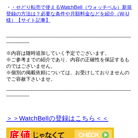
・
・せどり転売で使えるWatchBell（ウォッチベル）新規
登録の方法は？必要な条件や月額料金などを紹介（W-U
様）【サイト記事】
---------------------------------------------------------------------------------
---------------
※内容は随時追加していく予定でございます。
※ご参考までの紹介であり、内容の正確性を保証するも
のではございません。
※個別の掲載依頼については、お受けしておりませんの
でご容赦下さいませ。
---------------------------------------------------------------------------------
---------------
＞＞WatchBellの登録
はこちら＜＜