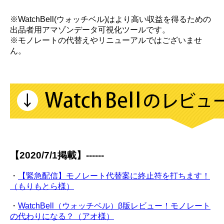
※WatchBell(ウォッチベル)はより高い収益を得るための
出品者用アマゾンデータ可視化ツールです。
※モノレートの代替えやリニューアルではございませ
ん。
【2020/7/1掲載】------
・
【緊急配信】モノレート代替案に終止符を打ちます！
（もりもとら様）
・
WatchBell（ウォッチベル）β版レビュー！モノレート
の代わりになる？（アオ様）