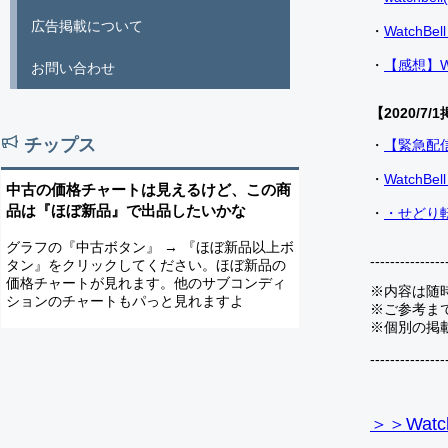
広告掲載について
・
Watch
・
【感想】W
お問い合わせ
【2020/7/1
チップス
・
【緊急配
・
Watch
中古の価格チャートは見えるけど、この商
品は『ほぼ新品』で出品したいかな
・
・せどり転
グラフの『中古ボタン』 → 『ほぼ新品以上ボ
---------------
タン』をクリックしてください。ほぼ新品の
価格チャートが見れます。他のサブコンディ
※内容は随
ションのチャートもパっと見れますよ
※ご参考ま
※個別の掲
---------------
＞＞Watc