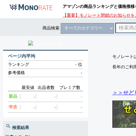
アマゾンの商品ランキングと価格推移
【重要】モノレート閉鎖のお知らせを
商品検索
ページ内平均
モノレートは
ランキング
-
位
長年のご利
参考価格
-
最安値
出品者数
プレミア数
＞＞せど
新品
-
-
-
中古
-
-
-
検索結果