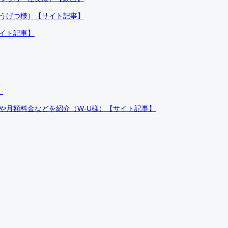
ふうげつ様）【サイト記事】
サイト記事】
）
件や月額料金などを紹介（W-U様）【サイト記事】