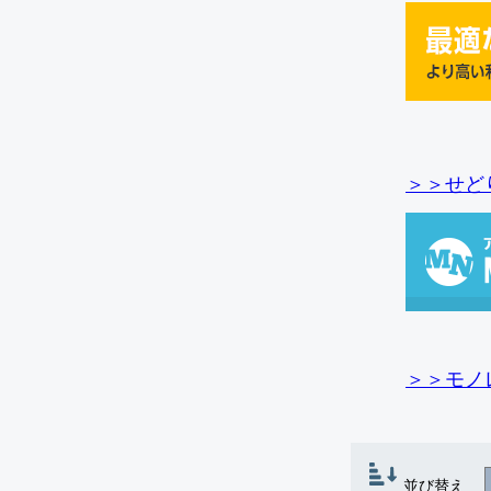
＞＞せど
＞＞モノ
並び替え