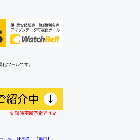
可視化ツールです。
!!（つっちー社長様）【動画】