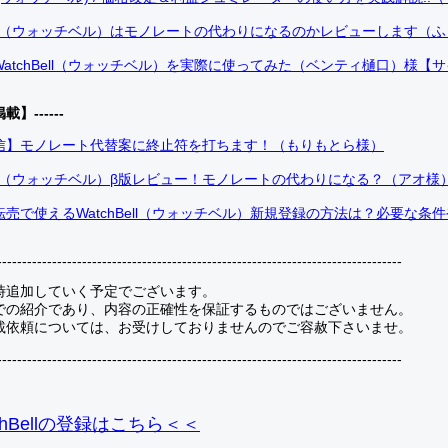
Bell（ウォッチベル）はモノレートの代わりになるのかレビューします（
atchBell（ウォッチベル）を実際に使ってみた（ベンティ樋口）様【
掲載】------
信】モノレート代替案に終止符を打ちます！（もりもとら様）
Bell（ウォッチベル）β版レビュー！モノレートの代わりになる？（アオ様
売で使えるWatchBell（ウォッチベル）新規登録の方法は？必要な条
---------------------------------------------------------------------------------
時追加していく予定でございます。
での紹介であり、内容の正確性を保証するものではございません。
載依頼については、お受けしておりませんのでご容赦下さいませ。
---------------------------------------------------------------------------------
hBellの登録
はこちら＜＜