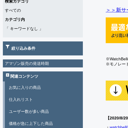
検索カテゴリ
＞＞新サー
すべての
カテゴリ内
「
キーワードなし
」
絞り込み条件
※Watch
アマゾン販売の発送時期
※モノレー
関連コンテンツ
お気に入りの商品
仕入れリスト
ユーザー数が多い商品
【2020/8/2
価格が急に上下した商品
・
watch