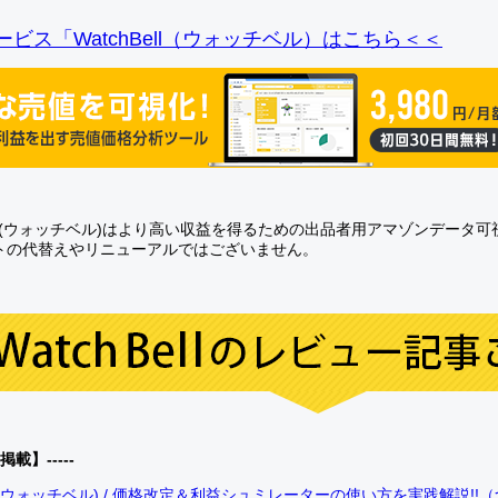
ビス「WatchBell（ウォッチベル）はこちら＜＜
Bell(ウォッチベル)はより高い収益を得るための出品者用アマゾンデータ
トの代替えやリニューアルではございません。
0掲載】-----
bell(ウォッチベル) / 価格改定＆利益シュミレーターの使い方を実践解説